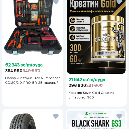
62 343 so'm/oyga
854 990
949 990
Набор инструментов Number one
21 642 so'm/oyga
CDI20/2.0-PRO-BR-2B, красный
296 800
341 600
Креатин Kevin Gold Creatine
unflavored, 300 г