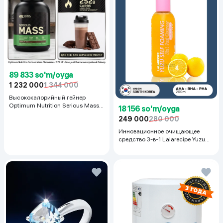
89 833 so'm/oyga
1 232 000
1 344 000
Высококалорийный гейнер
Optimum Nutrition Serious Mass,
18 156 so'm/oyga
Шоколад, 2.72 кг
249 000
280 000
Инновационное очищающее
средство 3-в-1 Lalarecipe Yuzu
Self Foaming 3in1 Peel Cleanser,
200 мл