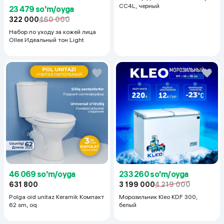
CC4L, черный
23 479 so'm/oyga
322 000
460 000
Набор по уходу за кожей лица
Ollee Идеальный тон Light
46 069 so'm/oyga
233 260 so'm/oyga
631 800
3 199 000
4 219 000
Polga oid unitaz Keramik Компакт
Морозильник Kleo KDF 300,
62 sm, oq
белый