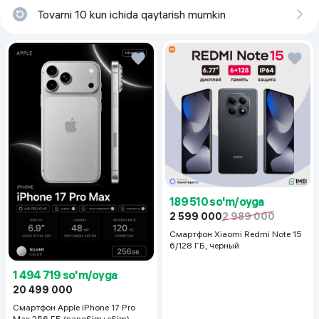
Tovarni 10 kun ichida qaytarish mumkin
189 510 so'm/oyga
2 599 000
2 989 000
Смартфон Xiaomi Redmi Note 15
6/128 ГБ, черный
1 494 719 so'm/oyga
20 499 000
Смартфон Apple iPhone 17 Pro
Max 256 ГБ (nanoSim+eSim),