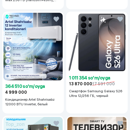
Silver
1 011 354 so'm/oyga
13 870 000
17 591 000
364 510 so'm/oyga
Смартфон Samsung Galaxy S26
4 999 000
Ultra 12/256 ГБ, черный
Кондиционер Artel Shahrisabz
12000 BTU Inverter, белый