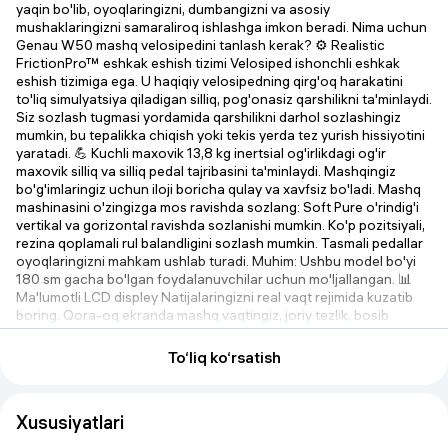
yaqin bo'lib, oyoqlaringizni, dumbangizni va asosiy
mushaklaringizni samaraliroq ishlashga imkon beradi. Nima uchun
Genau W50 mashq velosipedini tanlash kerak? ⚙️ Realistic
FrictionPro™ eshkak eshish tizimi Velosiped ishonchli eshkak
eshish tizimiga ega. U haqiqiy velosipedning qirg'oq harakatini
to'liq simulyatsiya qiladigan silliq, pog'onasiz qarshilikni ta'minlaydi.
Siz sozlash tugmasi yordamida qarshilikni darhol sozlashingiz
mumkin, bu tepalikka chiqish yoki tekis yerda tez yurish hissiyotini
yaratadi. 💪 Kuchli maxovik 13,8 kg inertsial og'irlikdagi og'ir
maxovik silliq va silliq pedal tajribasini ta'minlaydi. Mashqingiz
bo'g'imlaringiz uchun iloji boricha qulay va xavfsiz bo'ladi. Mashq
mashinasini o'zingizga mos ravishda sozlang: Soft Pure o'rindig'i
vertikal va gorizontal ravishda sozlanishi mumkin. Ko'p pozitsiyali,
rezina qoplamali rul balandligini sozlash mumkin. Tasmali pedallar
oyoqlaringizni mahkam ushlab turadi. Muhim: Ushbu model bo'yi
180 sm gacha bo'lgan foydalanuvchilar uchun mo'ljallangan. 📊
Ma'lumotli LCD displey Natijalaringizni real vaqt rejimida kuzatib
boring. Qora-oq ekranda mashq vaqtingiz, joriy tezlik, bosib
o'tilgan masofa (milya), pedal tezligi (RPM), yoqilgan kaloriyalar va
yurak urish tezligi ko'rsatiladi. Yurak urish tezligi ma'lumotlari
To‘liq ko‘rsatish
ruldagi o'rnatilgan sensorlar tomonidan qayd etiladi. 🏠 Yilni va
saqlash oson Professional xususiyatlariga qaramay, mashina
minimal joy egallaydi (93,5 x 46,6 sm). Tashish g'ildiraklari tufayli
Xususiyatlari
uni osongina ko'chirish mumkin va pol tekislagichlari har qanday
sirtda barqarorlikni ta'minlaydi. Qulay teginishlar: · Uzoq mashqlar