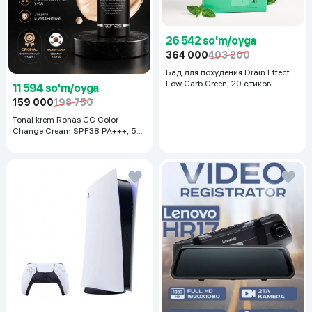
26 542 so'm/oyga
364 000
403 200
Бад для похудения Drain Effect
Low Carb Green, 20 стиков
11 594 so'm/oyga
159 000
198 750
Tonal krem Ronas CC Color
Change Cream SPF38 PA+++, 50
ml