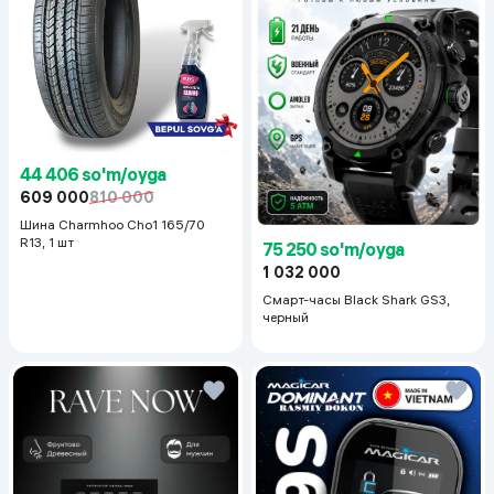
44 406 so'm/oyga
609 000
810 000
Шина Charmhoo Cho1 165/70
R13, 1 шт
75 250 so'm/oyga
1 032 000
Смарт-часы Black Shark GS3,
черный