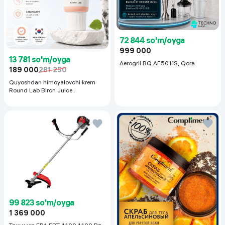
72 844 so'm/oyga
999 000
13 781 so'm/oyga
Aerogril BQ AF5011S, Qora
189 000
281 250
Quyoshdan himoyalovchi krem
Round Lab Birch Juice
Moisturizing Sunscreen SPF
50+PA++++, 50 ml
99 823 so'm/oyga
1 369 000