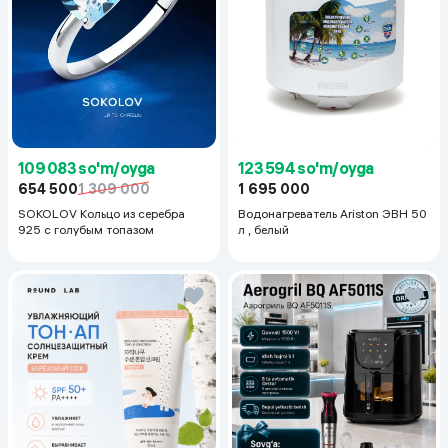
123 594 so'm/oyga
109 083 so'm/oyga
1 695 000
654 500
1 309 000
Водонагреватель Ariston ЭВН 50
SOKOLOV Кольцо из серебра
л , белый
925 с голубым топазом