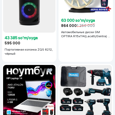
63 000 so'm/oyga
864 000
1 250 000
Автомобильные диски GM
OPTIRA R15x114(Lacetti/Gentra) 1
43 385 so'm/oyga
шт, серебряный
595 000
Портативная колонка ZQS 6212,
чёрный