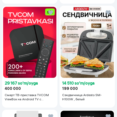
29 167 so'm/oyga
14 510 so'm/oyga
400 000
199 000
Смарт ТВ-приставка TVCOM
Сэндвичница Ardesto SM-
ViewBox на Android TV с
H100W , белый
голосовым управлением 2/16 ГБ,
черный