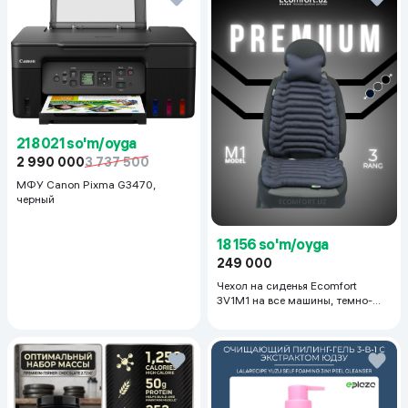
218 021 so'm/oyga
2 990 000
3 737 500
МФУ Canon Pixma G3470,
черный
18 156 so'm/oyga
249 000
Чехол на сиденья Ecomfort
3V1M1 на все машины, темно-
серый