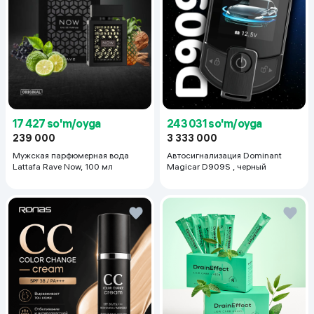
17 427 so'm/oyga
243 031 so'm/oyga
239 000
3 333 000
Мужская парфюмерная вода
Автосигнализация Dominant
Lattafa Rave Now, 100 мл
Magicar D909S , черный