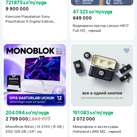
721 875 so'm/oyga
9 900 000
47 323 so'm/oyga
Консоли Playstation Sony
649 000
PlayStation 5 Digital Edition,
Видеорегистратор Lenovo HR17
белый
Full HD , черный
204 094 so'm/oyga
151 083 so'm/oyga
2 799 000
2 899 000
2 072 000
Моноблок Bikon / i3-2100 / 8 GB /
Микрофоны и аксессуары
SSD 128 GB / 24", oq
Hollyland LARK M2 , черный