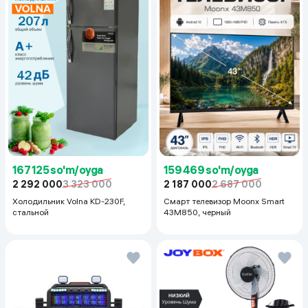
167 125 so'm/oyga
159 469 so'm/oyga
2 292 000
3 323 000
2 187 000
2 687 000
Холодильник Volna KD-230F,
Смарт телевизор Moonx Smart
стальной
43M850, черный