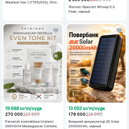
Wayfarer Gen 1 (T155/S53), Shiny
Black
Фитнес-браслет Whoop 5.0
Peak, черный
19 688 so'm/oyga
13 052 so'm/oyga
270 000
337 500
179 000
319 000
Parvarish kosmetikasi to'plami
Внешний аккумулятор 2E Solar
SKIN1004 Madagascar Centella
20000mAh, черный