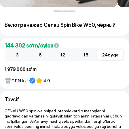
Велотренажер Genau Spin Bike W50, чёрный
144 302
so‘m/oyiga
3
6
12
18
24
oyga
1 979 000 so'm
GENAU
4.9
Tavsif
GENAU W50 spin-velosiped intensiv kardio mashqlarini
qadrlaydigan va tanasini qulaylik bilan tonlashni istaganlar uchun
mo'ljallangan. An'anaviy mashq velosipedlaridan farqli o'laroq,
spin-velosipedning minish holati poyga velosipediga iloji boricha