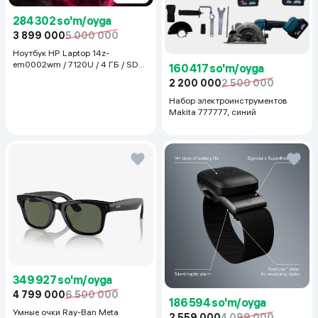
284 302 so'm/oyga
3 899 000
5 000 000
Ноутбук HP Laptop 14z-
em0002wm / 7120U / 4 ГБ / SDD
160 417 so'm/oyga
128 ГБ / 14", Luna Grey
2 200 000
2 500 000
Набор электроинструментов
Makita 777777, синий
349 927 so'm/oyga
4 799 000
6 500 000
186 594 so'm/oyga
Умные очки Ray-Ban Meta
2 559 000
4 099 000