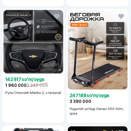
Even Tone Kit,
142 917 so'm/oyga
1 960 000
2 240 000
Руль Chevrolet Malibu 2, cтальной
247 188 so'm/oyga
3 390 000
Yugurish yo'lagi Genau S50 Slim,
qora