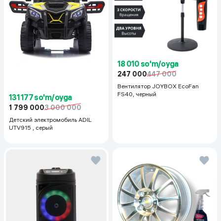
18 010 so'm/oyga
247 000
447 000
Вентилятор JOYBOX EcoFan
FS40, черный
131 177 so'm/oyga
1 799 000
3 000 000
Детский электромобиль ADIL
UTV915 , серый