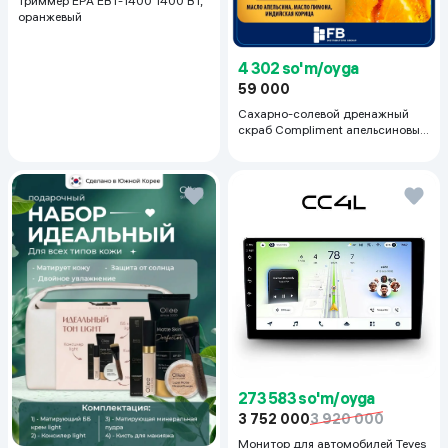
Триммер EPA EBT-1400 1400 Вт,
оранжевый
4 302 so'm/oyga
59 000
Сахарно-солевой дренажный
скраб Compliment апельсиновый
для упругой кожи, 400 мл
273 583 so'm/oyga
3 752 000
3 920 000
Монитор для автомобилей Teyes