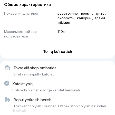
uchun yumshoq o'rindiq. · Qulay telefon yoki planshet stendi
Общие характеристики
(sevimli teleshoularingizni yoki mashg'ulotlaringizni tomosha qilish
uchun). · Bepul tugmalar va ko'rsatmalar to'plami — yig'ish
Показания дисплея
расстояние
 , 
время
 , 
пульс
 , 
umuman vaqt talab qilmaydi. Germaniyaning GENAU sifati bilan
скорость
 , 
калории
 , 
время
 , 
sog'lom turmush tarziga qadam qo'ying!
об/мин
Максимальный вес
110кг
пользователя
Маховик
6кг
To‘liq ko‘rsatish
Нагрузка
Bosqichsiz yukni boshqarish
Rangi
qora
Tovar alif shop omborida
Dasturlar soni
qo'lda rejim
Sifat va mavjudlik kafolati
Kafolat yo‘q
Sotuvchi bu mahsulotga kafolat bermaydi
Bepul yetkazib berish
Toshkent bo‘ylab 1 kundan, O‘zbekiston bo‘ylab 3 kundan
boshlab