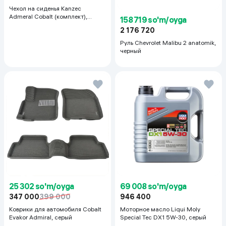
Чехол на сиденья Kanzec
Admeral Cobalt (комплект),
158 719 so'm/oyga
черный
2 176 720
Руль Chevrolet Malibu 2 anatomik,
черный
25 302 so'm/oyga
69 008 so'm/oyga
347 000
399 000
946 400
Коврики для автомобиля Cobalt
Моторное масло Liqui Moly
Evakor Admiral, серый
Special Tec DX1 5W-30, серый