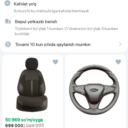
Fara turi
Orqa chiroqlar
Kafolat yo‘q
Texnik ko‘rsatkichlar
Sotuvchi bu mahsulotga kafolat bermaydi
Quvvat
35 Vt
Bepul yetkazib berish
Toshkent bo‘ylab 1 kundan, O‘zbekiston bo‘ylab 3 kundan
boshlab
Tovarni 10 kun ichida qaytarish mumkin
50 969 so'm/oyga
699 000
1 000 000