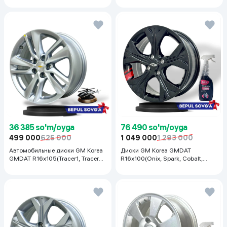
36 385 so'm/oyga
76 490 so'm/oyga
499 000
625 000
1 049 000
1 293 000
Автомобильные диски GM Korea
Диски GM Korea GMDAT
GMDAT R16x105(Tracer1, Tracer2)
R16x100(Onix, Spark, Cobalt,
1 шт, серебряный
Nexia R3, Nexia1/2), 1 шт