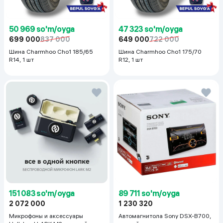
50 969 so'm/oyga
47 323 so'm/oyga
699 000
837 000
649 000
722 000
Шина Charmhoo Cho1 185/65
Шина Charmhoo Cho1 175/70
R14, 1 шт
R12, 1 шт
151 083 so'm/oyga
89 711 so'm/oyga
2 072 000
1 230 320
Микрофоны и аксессуары
Автомагнитола Sony DSX-B700,