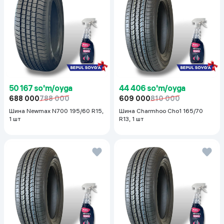
50 167 so'm/oyga
44 406 so'm/oyga
688 000
788 000
609 000
810 000
Шина Newmax N700 195/60 R15,
Шина Charmhoo Cho1 165/70
1 шт
R13, 1 шт