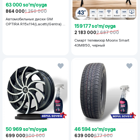
63 000 so'm/oyga
864 000
1 250 000
Автомобильные диски GM
OPTIRA R15x114(Lacetti/Gentra) 1
159 177 so'm/oyga
шт, серебряный
2 183 000
2 687 000
Смарт телевизор Moonx Smart
43M850, черный
50 969 so'm/oyga
46 594 so'm/oyga
699 000
900 000
639 000
677 000