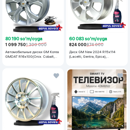
80 190 so'm/oyga
60 083 so'm/oyga
1 099 750
1 300 000
824 000
874 000
Автомобильные диски GM Korea
Диск GM New 2024 R15x114
GMDAT R16x100(Onix. Cobalt,
(Lacetti, Gentra, Epica),
Spark, Nexia R3) 1 шт, серебряный
серебристый