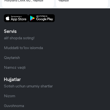
Hollyland LARK M2 , черный
черный
Servis
alif shopda soting!
Muddatli to'lov islomda
Qaytarish
Namoz vaqti
Hujjatlar
Sotish uchun umumiy shartlar
Nizom
Guvohnoma