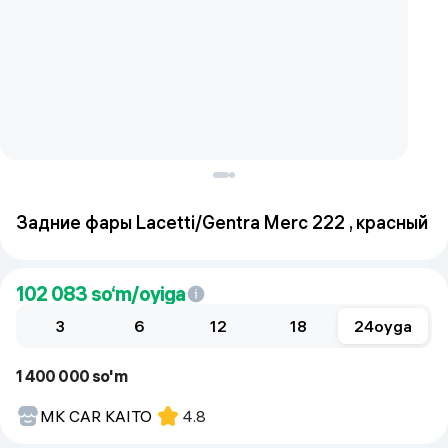
Задние фары Lacetti/Gentra Merc 222 , красный
102 083
so‘m/oyiga
3
6
12
18
24
oyga
1 400 000 so'm
MK CAR KAITO
4.8