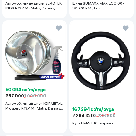
Автомобильные диски ZEROTEK
Шина SUMAXX MAX ECO 007
INDS R13x114 (Matiz, Damas,
185/70 R14, 1 шт
Labo, Tiko) 1 шт, черный
50 094 so'm/oyga
687 000
1 000 000
Автомобильный диск KORMETAL
Prospero R13x114 (Matiz, Damas,
167 294 so'm/oyga
Labo, Tiko) 1 шт, серебристый
2 294 320
3 236 800
Руль BMW F10 , черный