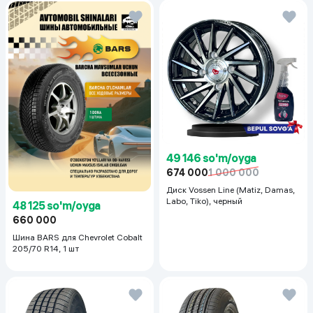
49 146 so'm/oyga
674 000
1 000 000
Диск Vossen Line (Matiz, Damas,
Labo, Tiko), черный
48 125 so'm/oyga
660 000
Шина BARS для Chevrolet Cobalt
205/70 R14, 1 шт