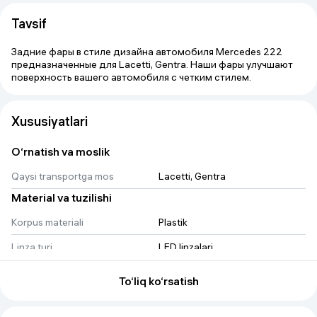
Tavsif
Задние фары в стиле дизайна автомобиля Mercedes 222
предназначенные для Lacetti, Gentra. Наши фары улучшают
поверхность вашего автомобиля с четким стилем.
Xususiyatlari
O‘rnatish va moslik
Qaysi transportga mos
Lacetti, Gentra
Material va tuzilishi
Korpus materiali
Plastik
Linza turi
LED linzalari
Asosiy xususiyatlar
To‘liq ko‘rsatish
Komplektatsiya
2 dona