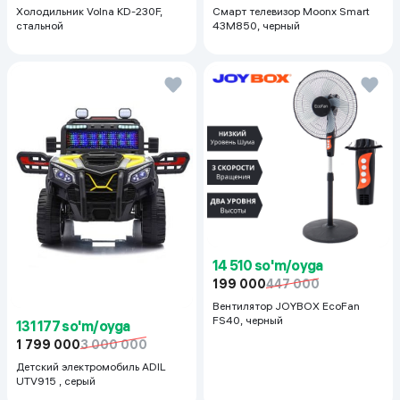
Холодильник Volna KD-230F,
Смарт телевизор Moonx Smart
стальной
43M850, черный
14 510 so'm/oyga
199 000
447 000
Вентилятор JOYBOX EcoFan
FS40, черный
131 177 so'm/oyga
1 799 000
3 000 000
Детский электромобиль ADIL
UTV915 , серый