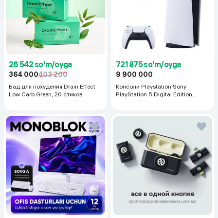
26 542 so'm/oyga
721 875 so'm/oyga
364 000
403 200
9 900 000
Бад для похудения Drain Effect
Консоли Playstation Sony
Low Carb Green, 20 стиков
PlayStation 5 Digital Edition,
белый