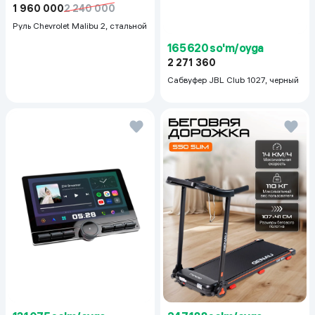
1 960 000
2 240 000
Руль Chevrolet Malibu 2, cтальной
165 620 so'm/oyga
2 271 360
Сабвуфер JBL Club 1027, черный