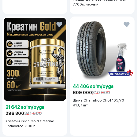
7700s, черный
44 406 so'm/oyga
609 000
810 000
Шина Charmhoo Cho1 165/70
R13, 1 шт
21 642 so'm/oyga
296 800
341 600
Креатин Kevin Gold Creatine
unflavored, 300 г