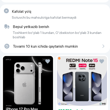
To‘plam tarkibi
Tarkibida spirtli salfetka, 
mikrotolali mato va changni 
tozalash uchun stikerlar mavjud
Kafolat yo‘q
, 
himoya oynasi
Sotuvchi bu mahsulotga kafolat bermaydi
Bepul yetkazib berish
Toshkent bo‘ylab 1 kundan, O‘zbekiston bo‘ylab 3 kundan
boshlab
Tovarni 10 kun ichida qaytarish mumkin