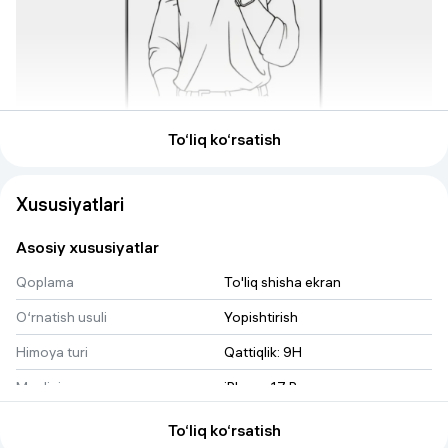
To‘liq ko‘rsatish
Xususiyatlari
Asosiy xususiyatlar
Qoplama
To'liq shisha ekran
O‘rnatish usuli
Yopishtirish
Himoya turi
Qattiqlik: 9H
Mosligi
iPhone 17 Pro
Komplektatsiya
To‘liq ko‘rsatish