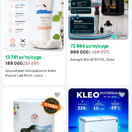
72 844 so'm/oyga
999 000
1 199 000
13 781 so'm/oyga
Aerogril BQ AF5011S, Qora
189 000
281 250
Quyoshdan himoyalovchi krem
Round Lab Birch Juice
Moisturizing Sunscreen SPF
50+PA++++, 50 ml