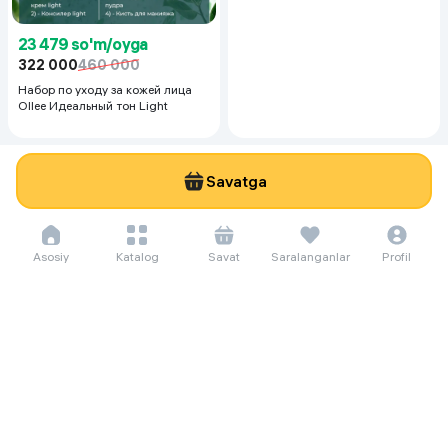
23 479 so'm/oyga
322 000
460 000
Набор по уходу за кожей лица
Ollee Идеальный тон Light
Savatga
Asosiy
Katalog
Savat
Saralanganlar
Profil
273 583 so'm/oyga
3 752 000
3 920 000
171 937 so'm/oyga
Монитор для автомобилей Teyes
2 358 000
CC4L, черный
Женская парфюмерная вода