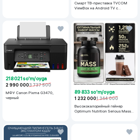
Смарт ТВ-приставка TVCOM
ViewBox на Android TV с
голосовым управлением 2/16 ГБ,
черный
218 021 so'm/oyga
2 990 000
3 737 500
89 833 so'm/oyga
МФУ Canon Pixma G3470,
черный
1 232 000
1 344 000
Высококалорийный гейнер
Optimum Nutrition Serious Mass,
Шоколад, 2.72 кг