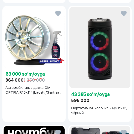
63 000 so'm/oyga
864 000
1 250 000
Автомобильные диски GM
OPTIRA R15x114(Lacetti/Gentra) 1
43 385 so'm/oyga
шт, серебряный
595 000
Портативная колонка ZQS 6212,
чёрный