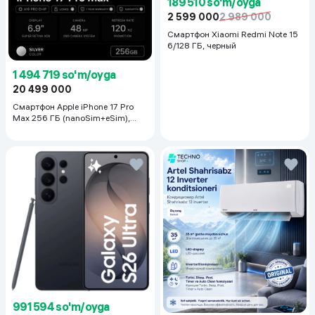
189 510 so'm/oyga
2 599 000
2 989 000
Смартфон Xiaomi Redmi Note 15
6/128 ГБ, черный
1 494 719 so'm/oyga
20 499 000
Смартфон Apple iPhone 17 Pro
Max 256 ГБ (nanoSim+eSim),
Silver
991 594 so'm/oyga