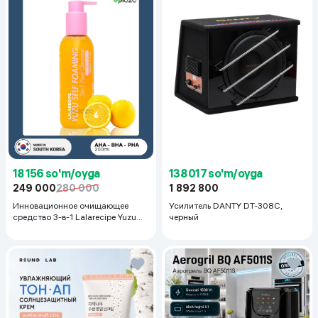
18 156 so'm/oyga
138 017 so'm/oyga
249 000
280 000
1 892 800
Инновационное очищающее
Усилитель DANTY DT-308C,
средство 3-в-1 Lalarecipe Yuzu
черный
Self Foaming 3in1 Peel Cleanser,
200 мл