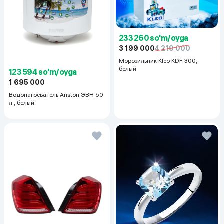
233 260 so'm/oyga
3 199 000
4 219 000
Морозильник Kleo KDF 300,
белый
123 594 so'm/oyga
1 695 000
Водонагреватель Ariston ЭВН 50
л , белый