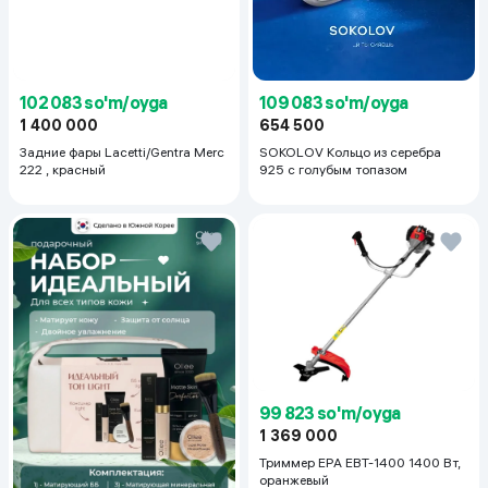
102 083 so'm/oyga
109 083 so'm/oyga
1 400 000
654 500
Задние фары Lacetti/Gentra Merc
SOKOLOV Кольцо из серебра
222 , красный
925 с голубым топазом
99 823 so'm/oyga
1 369 000
Триммер EPA EBT-1400 1400 Вт,
оранжевый