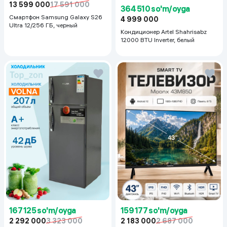
13 599 000
17 591 000
364 510 so'm/oyga
Смартфон Samsung Galaxy S26
4 999 000
Ultra 12/256 ГБ, черный
Кондиционер Artel Shahrisabz
12000 BTU Inverter, белый
167 125 so'm/oyga
159 177 so'm/oyga
2 292 000
3 323 000
2 183 000
2 687 000