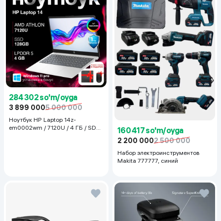
284 302 so'm/oyga
3 899 000
5 000 000
Ноутбук HP Laptop 14z-
em0002wm / 7120U / 4 ГБ / SDD
160 417 so'm/oyga
128 ГБ / 14", Luna Grey
2 200 000
2 500 000
Набор электроинструментов
Makita 777777, синий