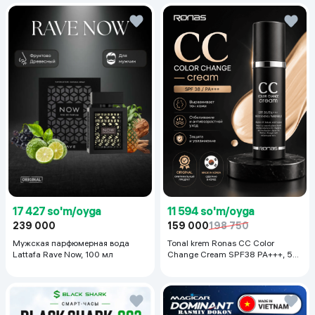
17 427 so'm/oyga
11 594 so'm/oyga
239 000
159 000
198 750
Мужская парфюмерная вода
Tonal krem Ronas CC Color
Lattafa Rave Now, 100 мл
Change Cream SPF38 PA+++, 50
ml