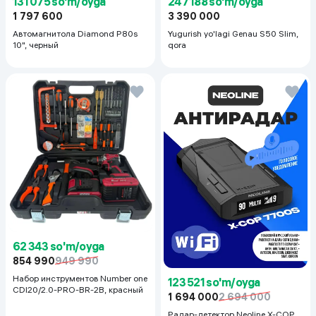
131 075 so'm/oyga
247 188 so'm/oyga
1 797 600
3 390 000
Автомагнитола Diamond P80s
Yugurish yo'lagi Genau S50 Slim,
10", черный
qora
62 343 so'm/oyga
854 990
949 990
Набор инструментов Number one
123 521 so'm/oyga
CDI20/2.0-PRO-BR-2B, красный
1 694 000
2 694 000
Радар-детектор Neoline X-COP