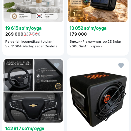
19 615 so'm/oyga
13 052 so'm/oyga
269 000
337 500
179 000
Parvarish kosmetikasi to'plami
Внешний аккумулятор 2E Solar
SKIN1004 Madagascar Centella
20000mAh, черный
Even Tone Kit,
142 917 so'm/oyga