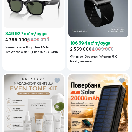
349 927 so'm/oyga
4 799 000
6 500 000
186 594 so'm/oyga
Умные очки Ray-Ban Meta
2 559 000
4 099 000
Wayfarer Gen 1 (T155/S53), Shiny
Black
Фитнес-браслет Whoop 5.0
Peak, черный