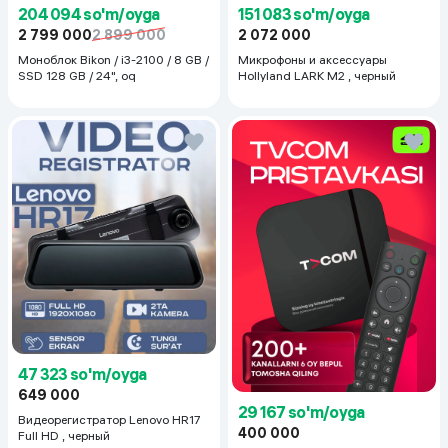
204 094 so'm/oyga
151 083 so'm/oyga
2 799 000
2 899 000
2 072 000
Моноблок Bikon / i3-2100 / 8 GB /
Микрофоны и аксессуары
SSD 128 GB / 24", oq
Hollyland LARK M2 , черный
47 323 so'm/oyga
649 000
29 167 so'm/oyga
Видеорегистратор Lenovo HR17
400 000
Full HD , черный