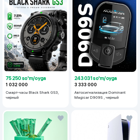
75 250 so'm/oyga
243 031 so'm/oyga
1 032 000
3 333 000
Смарт-часы Black Shark GS3,
Автосигнализация Dominant
черный
Magicar D909S , черный