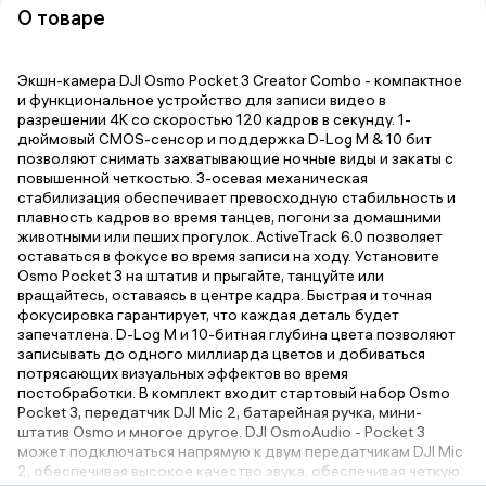
О товаре
Экшн-камера DJI Osmo Pocket 3 Creator Combo - компактное
и функциональное устройство для записи видео в
разрешении 4K со скоростью 120 кадров в секунду. 1-
дюймовый CMOS-сенсор и поддержка D-Log M & 10 бит
позволяют снимать захватывающие ночные виды и закаты с
повышенной четкостью. 3-осевая механическая
стабилизация обеспечивает превосходную стабильность и
плавность кадров во время танцев, погони за домашними
животными или пеших прогулок. ActiveTrack 6.0 позволяет
оставаться в фокусе во время записи на ходу. Установите
Osmo Pocket 3 на штатив и прыгайте, танцуйте или
вращайтесь, оставаясь в центре кадра. Быстрая и точная
фокусировка гарантирует, что каждая деталь будет
запечатлена. D-Log M и 10-битная глубина цвета позволяют
записывать до одного миллиарда цветов и добиваться
потрясающих визуальных эффектов во время
постобработки. В комплект входит стартовый набор Osmo
Pocket 3, передатчик DJI Mic 2, батарейная ручка, мини-
штатив Osmo и многое другое. DJI OsmoAudio - Pocket 3
может подключаться напрямую к двум передатчикам DJI Mic
2, обеспечивая высокое качество звука, обеспечивая четкую