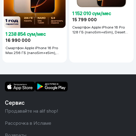
1 152 010 сум/мес
15 799 000
Смартфон Apple iPhone 16 Pro
128 ГБ (nanoSim+eSim), Desert
1 238 854 сум/мес
Titanium
16 990 000
Смартфон Apple iPhone 16 Pro
Max 256 ГБ (nanoSim+eSim),
Desert Titanium
Сервис
Продавайте на alif shop!
Рассрочка в Исламе
Возвраты