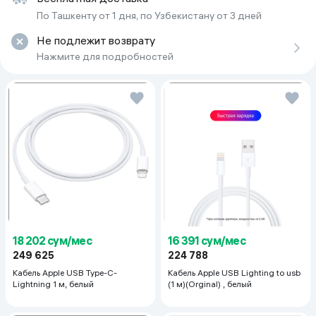
Тип матрицы
По Ташкенту от 1 дня, по Узбекистану от 3 дней
1"-Type CMOS
Число пикселей матрицы (точно)
Не подлежит возврату
12 Мпикс
Число мегапикселей при фотосъемке
Нажмите для подробностей
12 Мпикс
Физический размер матрицы
1"
Количество объективов
1
Цифровой Zoom
4
Угол обзора (диагональ)
120 °
Подключение
Разъемы и интерфейсы
USB-C PD Cable
Беспроводная связь
Bluetooth, Wi-Fi
18 202 сум/мес
16 391 сум/мес
Поддержка внешних носителей
249 625
224 788
micro SD
Максимальный объем карты памяти
Кабель Apple USB Type-C-
Кабель Apple USB Lighting to usb
512 ГБ
Lightning 1 м, белый
(1 м)(Orginal) , белый
Съемка
Режимы съемки