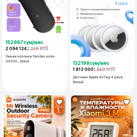
152 697 сум/мес
2 094 124
2 326 805
Умная колонка Yandex yndx-
00030 , black
132 198 сум/мес
1 813 000
1 850 000
Датчики Apple AirTag 4 pack,
белый