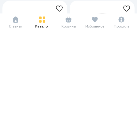
Главная
Каталог
Корзина
Избранное
Профиль
54 615 сум/мес
364 510 сум/мес
749 000
4 999 000
Умная колонка Yandex Станция
Умная колонка Yandex Станция
Лайт 2, Синий
Макс с Zigbee, Черный