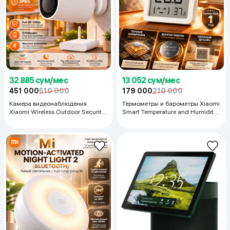
32 885 сум/мес
13 052 сум/мес
451 000
510 000
179 000
210 000
Камера видеонаблюдения
Термометры и барометры Xiaomi
Xiaomi Wireless Outdoor Security
Smart Temperature and Humidity
Camera белый
Monitor 3 Mini, Белый