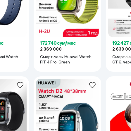
ес
172 740 сум/мес
192 427
2 369 000
2 639 0
omi Watch
Смарт-часы Huawei Watch
Смарт-ча
FIT 4 Pro, Green
GT 6, чер