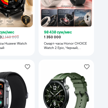
 сум/мес
98 438 сум/мес
0
2 140 000
1 350 000
сы Huawei Watch
Смарт-часы Honor CHOICE
ный
Watch 2 Epic, Черный,
Белый