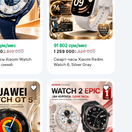
сум/мес
91 802 сум/мес
00
2 810 000
1 259 000
1 420 000
сы Xiaomi Watch
Смарт-часы Xiaomi Redmi
 синий
Watch 6, Silver Gray