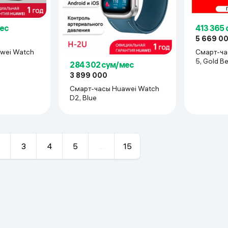
ес
413 365
5 669 0
wei Watch
Смарт-ча
5, Gold B
284 302 сум/мес
3 899 000
Смарт-часы Huawei Watch
D2, Blue
3
4
5
...
15