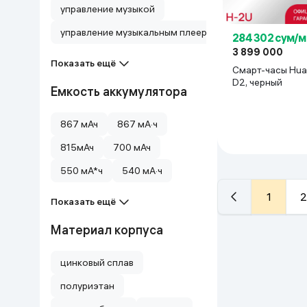
управление музыкой
управление музыкальным плеером
284 302 сум/м
3 899 000
Показать ещё
Смарт-часы Hua
D2, черный
Емкость аккумулятора
867 мАч
867 мА·ч
815мАч
700 мАч
550 мА*ч
540 мА·ч
1
2
Показать ещё
Материал корпуса
цинковый сплав
полуриэтан