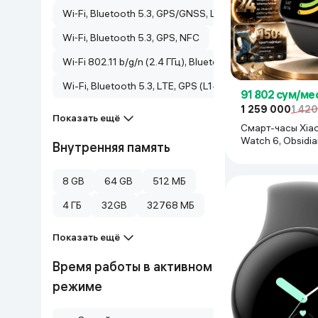
Wi‑Fi, Bluetooth 5.3, GPS/GNSS, LTE (eSIM)
Дом и сад
Wi‑Fi, Bluetooth 5.3, GPS, NFC
Канцелярия
Wi‑Fi 802.11 b/g/n (2.4 ГГц), Bluetooth 5.3, GPS, ГЛОНА
Wi-Fi, Bluetooth 5.3, LTE, GPS (L1+L5)
Бытовая химия
91 802 сум/ме
1 259 000
1 42
Показать ещё
Смарт-часы Xia
Книги
Watch 6, Obsidia
Внутренняя память
Одежда и Обувь
8 GB
64 GB
512 МБ
4 ГБ
32GB
32768 МБ
Показать ещё
Время работы в активном
режиме