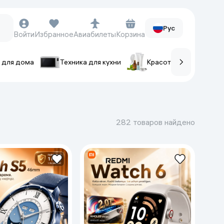
Рус
Войти
Избранное
Авиабилеты
Корзина
 для дома
Техника для кухни
Красота и уход
ов
Часы и аксессуары
Смарт-часы
282 товаров найдено
Наручные часы
Умные кольца
Фитнес-браслеты
Ремешки для часов
Фотоаппараты и видеокамеры
Фотоаппараты
Экшен-камеры