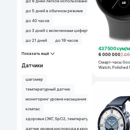
до 8 дней легкое использование, до 4 дней нормаль
до 5 дней в обычном режиме
до 40 часов
до 3 дней с включенным циферблатом-заставкой
до 21 дней
до 18 часов
437 500 сум/
Показать ещё
6 000 000
7 0
Смарт-часы Goog
Датчики
Watch, Polished S
шагомер
температурный датчик
мониторинг уровня насыщения крови кислородом (S
компас
здоровья
датчик уровня кислорода в крови