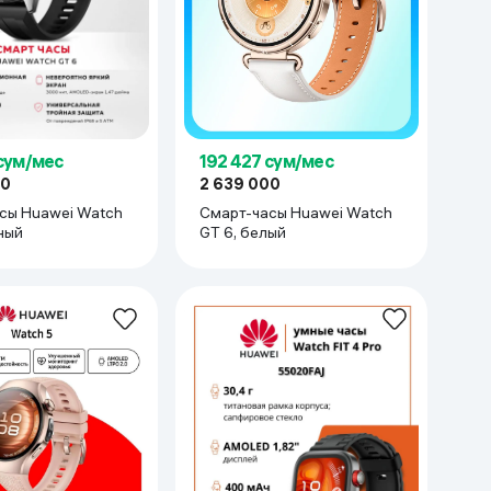
 сум/мес
192 427 сум/мес
00
2 639 000
сы Huawei Watch
Смарт-часы Huawei Watch
ный
GT 6, белый