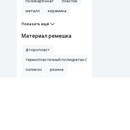
поликарбонат
пластик
металл
керамика
Показать ещё
Материал ремешка
фторопласт
термопластичный полиуретан (TPU)
силикон
резина
нейлон
металл
Показать ещё
Оперативная память
8 МБ
64 мб
512 KB
4000 мб
384 KB
32 мб