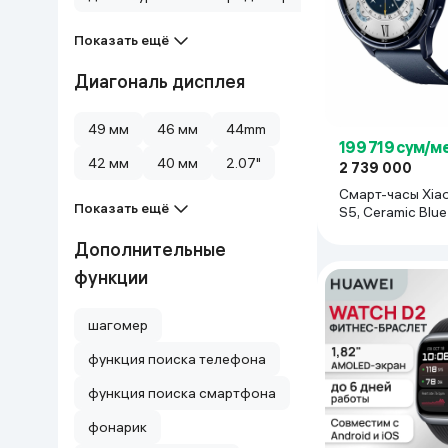
Показать ещё
Диагональ дисплея
49 мм
46 мм
44mm
199 719 сум/м
42 мм
40 мм
2.07"
2 739 000
Смарт-часы Xia
Показать ещё
S5, Ceramic Blue
Дополнительные
функции
шагомер
функция поиска телефона
функция поиска смартфона
фонарик