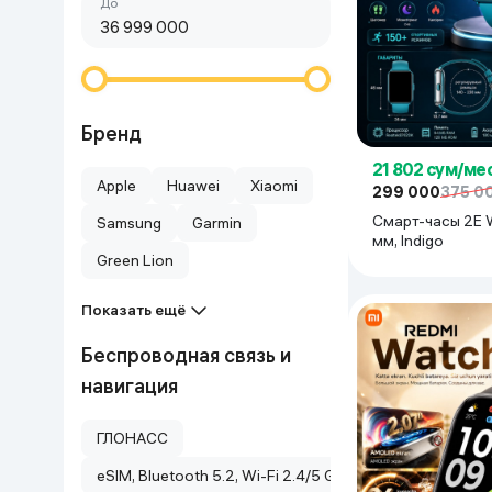
Сначала дешёвые
До
Красота и уход
Очки виртуал
Умные очки
Умный дом
Техника для игр
Бренд
21 802 сум/ме
Спортивные товары
Apple
Huawei
Xiaomi
299 000
375 0
Смарт-часы 2E 
Samsung
Garmin
Автотовары
мм, Indigo
Green Lion
Детские товары
Показать ещё
Строительство и ремонт
Беспроводная связь и
навигация
Ювелирные изделия
ГЛОНАСС
Товары для дома
eSIM, Bluetooth 5.2, Wi-Fi 2.4/5 GHz, 5-системная GNSS