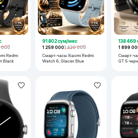
СС, Galileo, QZSS
с
91 802 сум/мес
138 469
0 000
1 259 000
1 420 000
1 899 00
omi Redmi
Смарт-часы Xiaomi Redmi
Смарт-ча
n Black
Watch 6, Glacier Blue
GT 5 чер