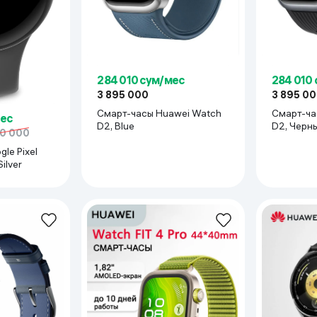
ное, до 3 дней интенсивное
284 010 сум/мес
284 010
3 895 000
3 895 0
Смарт-часы Huawei Watch
Смарт-ча
мес
D2, Blue
D2, Черн
00 000
le Pixel
ilver
pO2)
 (ЭКГ, SpO2, температуры тела, пульс ) Датчики движения и безопасности ( акселерометр, гироскоп, гл