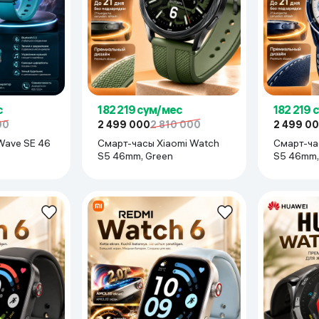
ьной реальности
с
182 219 сум/мес
182 219 
00
2 499 000
2 810 000
2 499 0
Wave SE 46
Смарт-часы Xiaomi Watch
Смарт-ча
S5 46mm, Green
S5 46mm,
 (GPS, Galileo, Glonass, Beidou, QZSS)