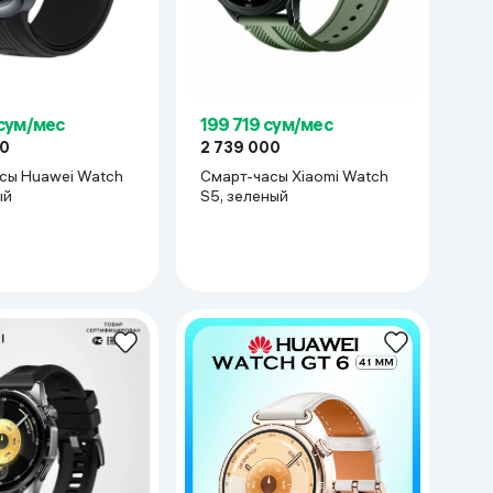
 сум/мес
199 719 сум/мес
00
2 739 000
сы Huawei Watch
Смарт-часы Xiaomi Watch
ый
S5, зеленый
убиномер, компас )