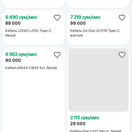
27 635 сум/мес
7 219 сум/мес
379 000
99 000
Кабель Belkin F8J236bt04-WHT,
Батарейки Xiaomi AA Rainbow
белый
Batteries, 10 шт
6 490 сум/мес
21 802 сум/мес
89 000
299 000
Кабель Earldom ET29, белый
Внешний аккумулятор Viei