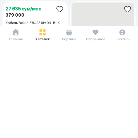
Главная
Каталог
Корзина
Избранное
Профиль
14 146 сум/мес
14 146 сум/мес
194 000
199 000
194 000
199 000
Кабель KAKU Magnit KSC306
Кабель Borofone Magnit BX41
(Type-C ), черный
(USB-micro), чёрный
6 198 сум/мес
85 000
90 000
Кабель Borofone BX63 (USB-A to
Type-C), красный