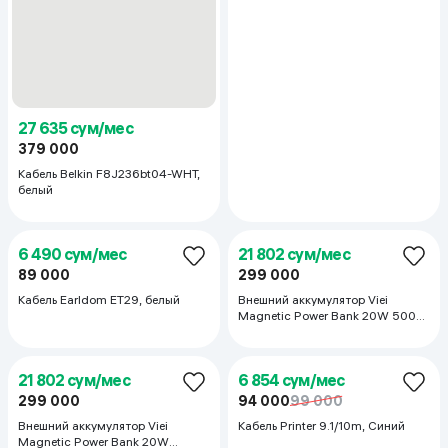
8 021 сум/мес
65 552 сум/мес
110 000
899 000
Кабель Baseus Silicone Magnetic
Внешний аккумулятор Xiaomi
Cable, черный
UltraThin Magnetic Power Bank
5000 мАч 15W, чёрный