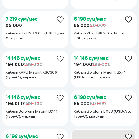
Magnetic Power Bank 20W 5000
mAh, зеленый
21 802 сум/мес
6 854 сум/мес
299 000
94 000
99 000
Внешний аккумулятор Viei
Кабель Printer 9.1/10m, Синий
Magnetic Power Bank 20W
5000mAh, Blue