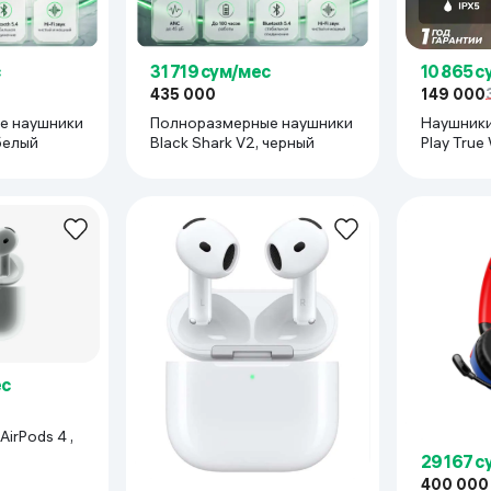
31 719 сум/мес
10 865 
435 000
149 000
е наушники
Полноразмерные наушники
Наушники
 белый
Black Shark V2, черный
Play True
ес
irPods 4 ,
29 167 
400 000