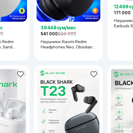
12 469 
171 000
Наушники
Earbuds X
с
39 448 сум/мес
00
541 000
800 000
i Redmi
Наушники Xiaomi Redmi
, Sand
Headphones Neo, Obsidian
Black