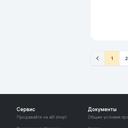
1
2
Сервис
Документы
Продавайте на alif shop!
Общие условия пр