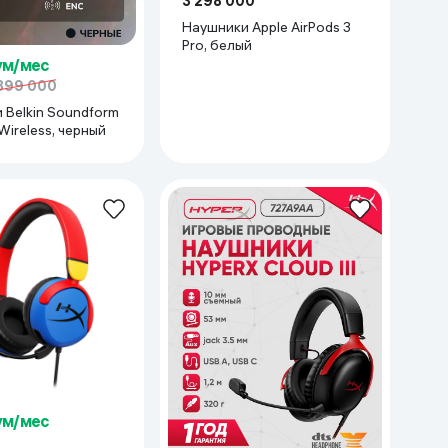
3 298 000
Наушники Apple AirPods 3
Pro, белый
сум/мес
399 000
 Belkin Soundform
 Wireless, черный
сум/мес