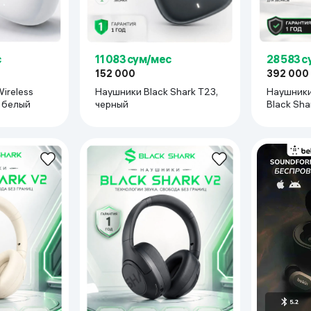
с
11 083 сум/мес
28 583 
152 000
392 000
ireless
Наушники Black Shark T23,
Наушники 
Black Shark T24, белый
черный