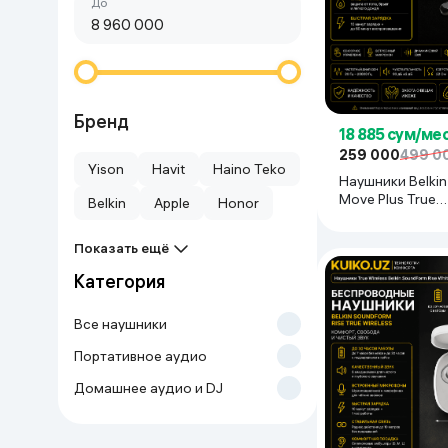
Сначала дешёвые
До
Красота и уход
Очки виртуал
Умные очки
Умный дом
Техника для игр
Бренд
18 885 сум/ме
259 000
499 0
Спортивные товары
Yison
Havit
Haino Teko
Наушники Belki
Move Plus True
Belkin
Apple
Honor
Автотовары
PAC002BTBK-GR
Показать ещё
Детские товары
Категория
Строительство и ремонт
Все наушники
Портативное аудио
Ювелирные изделия
Домашнее аудио и DJ
Товары для дома