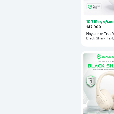
10 719 сум/ме
147 000
Наушники True W