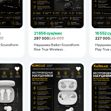
ьной реальности
с
21 656 сум/мес
16 552 с
00
297 000
545 000
227 000
n Soundform
Наушники Belkin Soundform
Наушники
Rise True Wireless
Play Tru
, чёрный
AUC004BTBK, чёрный
белый