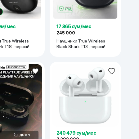
сум/мес
17 865 сум/мес
245 000
True Wireless
Наушники True Wireless
Black Shark T18 , черный
Black Shark T13 , черный
240 479 сум/мес