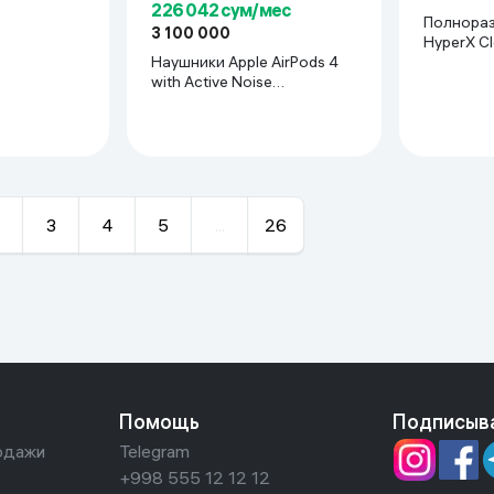
226 042 сум/мес
Полнораз
3 100 000
HyperX Clo
Наушники Apple AirPods 4
with Active Noise
Cancellation, белый
3
4
5
...
26
Помощь
Подписыв
одажи
Telegram
+998 555 12 12 12