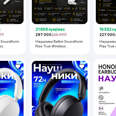
с
21 656 сум/мес
16 552 с
00
297 000
545 000
227 000
n Soundform
Наушники Belkin Soundform
Наушники
ss
Rise True Wireless
Play Tru
белый
AUC004BTWH
чёрный