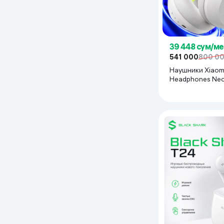
39 448 сум/ме
541 000
800 0
Наушники Xiaom
Headphones Neo
White