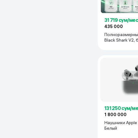
31 719 сум/мес
435 000
Полноразмерны
Black Shark V2,
131 250 сум/м
1 800 000
Наушники Apple A
Белый