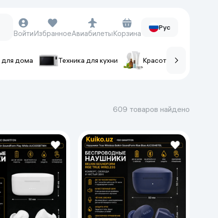
Рус
Войти
Избранное
Авиабилеты
Корзина
 для дома
Техника для кухни
Красота и уход
ов
Часы и аксессуары
Смарт-часы
609 товаров найдено
Наручные часы
Умные кольца
Фитнес-браслеты
Ремешки для часов
Фотоаппараты и видеокамеры
Фотоаппараты
Экшен-камеры