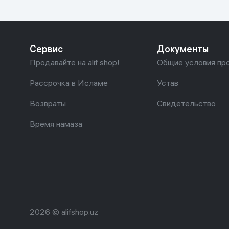
Сервис
Документы
Продавайте на alif shop!
Общие условия пр
Рассрочка в Исламе
Устав
Возвраты
Свидетельство
Время намаза
2026 © alifshop.uz