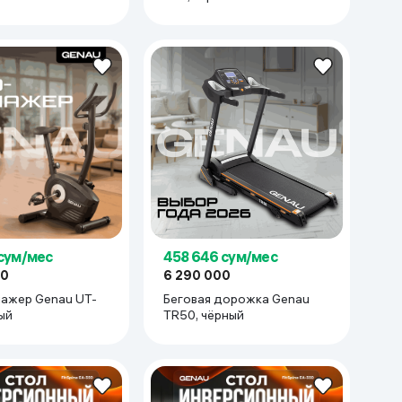
 сум/мес
458 646 сум/мес
00
6 290 000
ажер Genau UT-
Беговая дорожка Genau
рный
TR50, чёрный