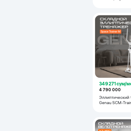
349 271 сум/м
4 790 000
Эллиптический
Genau SCM-Train
белый