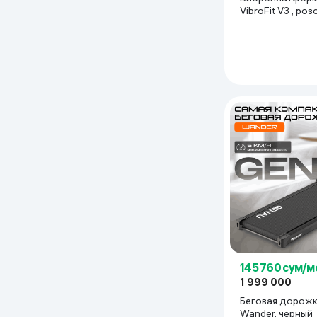
VibroFit V3 , ро
145 760 сум/м
1 999 000
Беговая дорожк
Wander, черный