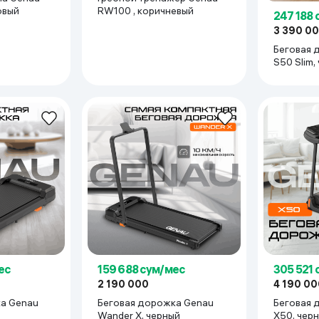
зовый
RW100 , коричневый
247 188
3 390 0
Беговая 
S50 Slim,
ес
159 688 сум/мес
305 521
2 190 000
4 190 00
а Genau
Беговая дорожка Genau
Беговая 
Wander X, черный
X50, че