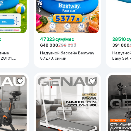
ьной реальности
с
47 323 сум/мес
28 510 с
649 000
799 000
391 000
вные
Надувной бассейн Bestway
Надувной
,
57273, синий
Easy Set,