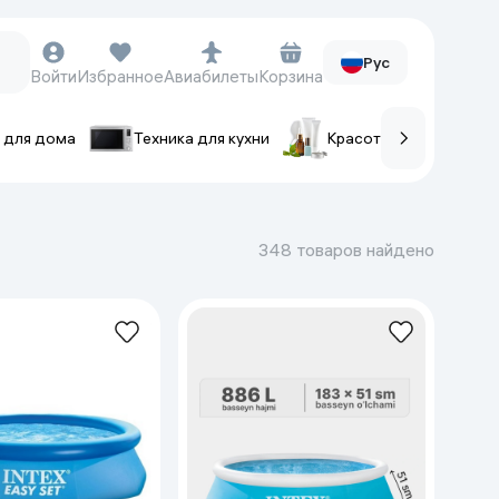
Рус
Войти
Избранное
Авиабилеты
Корзина
 для дома
Техника для кухни
Красота и уход
ов
Часы и аксессуары
Смарт-часы
348 товаров найдено
Наручные часы
Умные кольца
Фитнес-браслеты
Ремешки для часов
Фотоаппараты и видеокамеры
Фотоаппараты
Экшен-камеры