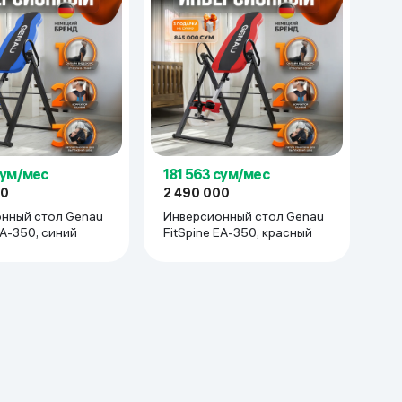
сум/мес
181 563 сум/мес
00
2 490 000
нный стол Genau
Инверсионный стол Genau
EA-350, синий
FitSpine EA-350, красный