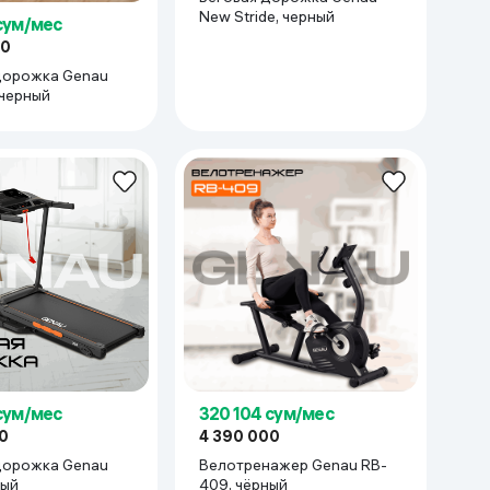
New Stride, черный
 сум/мес
00
дорожка Genau
 черный
 сум/мес
320 104 сум/мес
0
4 390 000
дорожка Genau
Велотренажер Genau RB-
рный
409, чёрный