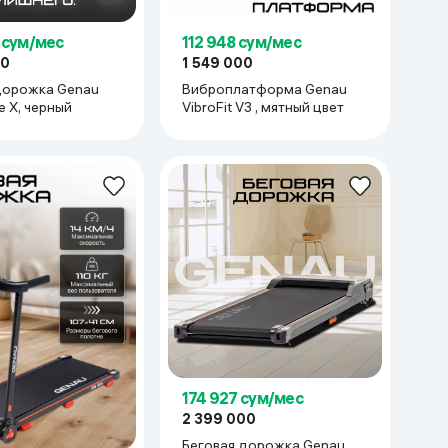
 сум/мес
112 948 сум/мес
00
1 549 000
дорожка Genau
Виброплатформа Genau
e X, черный
VibroFit V3 , мятный цвет
174 927 сум/мес
2 399 000
Беговая дорожка Genau