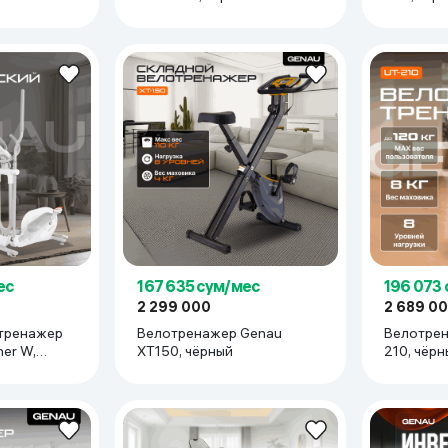
ес
167 635 сум/мес
196 073
2 299 000
2 689 0
 тренажер
Велотренажер Genau
Велотрен
er W,
XT150, чёрный
210, чё