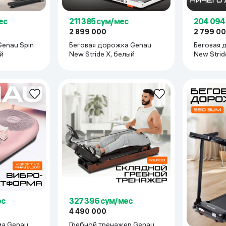
ес
211 385 сум/мес
204 094
2 899 000
2 799 0
enau Spin
Беговая дорожка Genau
Беговая 
ный
New Stride X, белый
New Strid
ес
327 396 сум/мес
4 490 000
а Genau
Гребной тренажер Genau