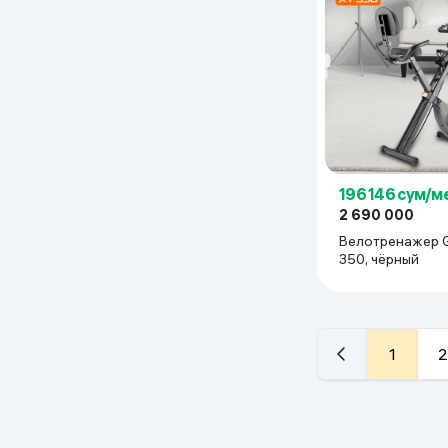
196 146 сум/м
2 690 000
Велотренажер G
350, чёрный
1
2