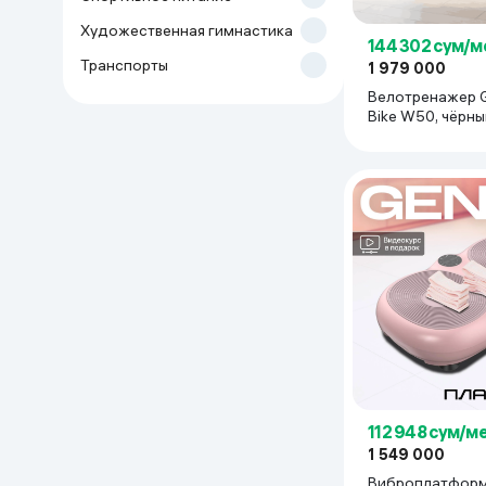
Художественная гимнастика
Дом и сад
144 302 сум/м
Транспорты
1 979 000
Канцелярия
Велотренажер G
Bike W50, чёр
Бытовая химия
Книги
Одежда и Обувь
112 948 сум/м
1 549 000
Виброплатформ