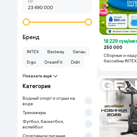
Сначала дешёвые
До
Красота и уход
Очки виртуал
Умные очки
Умный дом
Техника для игр
Бренд
18 229 сум/ме
250 000
Спортивные товары
INTEX
Bestway
Genau
Сборные и наду
бассейны INTEX 28101
Ergo
DreamFit
Didit
Автотовары
голубой
Показать ещё
Детские товары
Категория
Строительство и ремонт
Водный спорт и отдых на
воде
Тренажеры
Ювелирные изделия
Футбол, баскетбол,
волейбол
Товары для дома
Спортивное питание