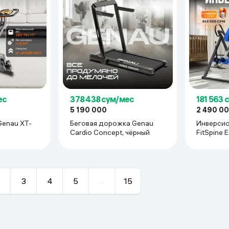
ес
378 438 сум/мес
181 563 
5 190 000
2 490 0
enau XT-
Беговая дорожка Genau
Инверсио
Cardio Concept, чёрный
FitSpine 
3
4
5
...
15