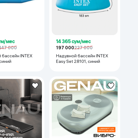
ум/мес
14 365 сум/мес
447 000
197 000
227 000
 бассейн INTEX
Надувной бассейн INTEX
 синий
Easy Set 28101, синий