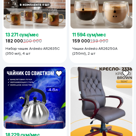
13 271 сум/мес
11 594 сум/мес
182 000
300 000
159 000
199 000
Набор чашек Ardesto AR2635C
Чашки Ardesto AR2625GA
(350 мл), 4 шт
(250ml), 2 шт
18 229 сум/мес