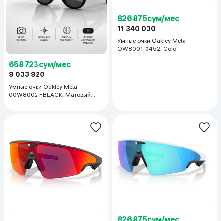
826 875 сум/мес
11 340 000
Умные очки Oakley Meta
OW8001-0452, Gold
658 723 сум/мес
9 033 920
Умные очки Oakley Meta
00W8002 FBLACK, Матовый
черный
826 875 сум/мес