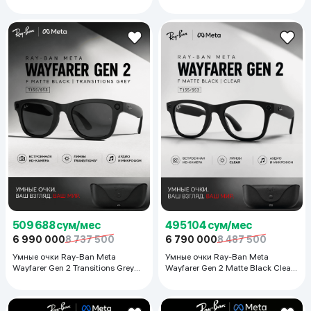
белый
509 688 сум/мес
495 104 сум/мес
6 990 000
8 737 500
6 790 000
8 487 500
Умные очки Ray-Ban Meta
Умные очки Ray-Ban Meta
Wayfarer Gen 2 Transitions Grey
Wayfarer Gen 2 Matte Black Clear
T155/S53, Matte Black
T155/S53, Матовый черный