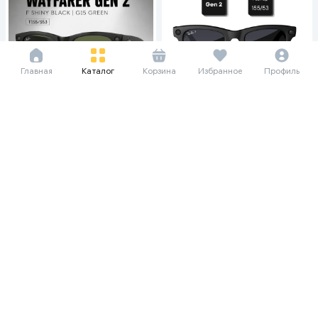
Главная
Каталог
Корзина
Избранное
Профиль
463 021 сум/мес
456 385 сум/мес
6 350 000
7 937 500
6 259 000
Умные очки Ray-Ban Meta
Умные очки Ray-Ban Meta
Wayfarer Gen 2 F L Polar Gradient
Wayfarer Gen 2 F L Polar Gradient
Graphite T155/S53, черный
Graphite T155/S53, Matte Black