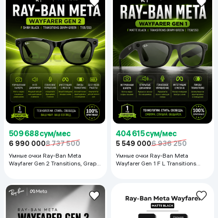
509 688 сум/мес
404 615 сум/мес
6 990 000
8 737 500
5 549 000
6 936 250
Умные очки Ray-Ban Meta
Умные очки Ray-Ban Meta
Wayfarer Gen 2 Transitions, Graph
Wayfarer Gen 1 F L Transitions
Green
Graph Green, Matte Black