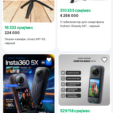
310 333 сум/мес
4 256 000
Стабилизатор для смартфона
Hohem iSteady M7 , черный
16 333 сум/мес
224 000
Экшен-камера Jmary MT-33,
чёрный
529 118 сум/мес