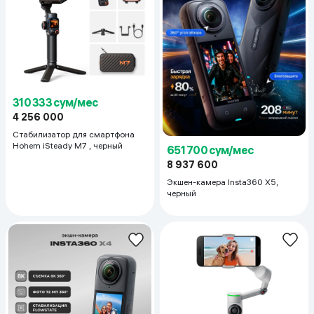
310 333 сум/мес
4 256 000
Стабилизатор для смартфона
Hohem iSteady M7 , черный
651 700 сум/мес
8 937 600
Экшен-камера Insta360 X5,
черный