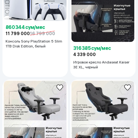
860 344 сум/мес
11 799 000
16 799 000
Консоль Sony PlayStation 5 Slim
1TB Disk Edition, белый
316 385 сум/мес
4 339 000
Игровое кресло Andaseat Kaiser
3E XL, черный