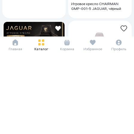
Игровое кресло CHAIRMAN
GMP-001-5 JAGUAR, чёрный
Главная
Каталог
Корзина
Избранное
Профиль
182 219 сум/мес
2 499 000
Игровое кресло 2E Gaming
BUSHIDO II WE, бежевый-
163 997 сум/мес
светлый
2 249 100
2 499 000
Игровое кресло CHAIRMAN
GMM-199, чёрный