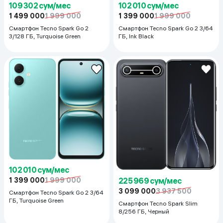
109 302 сум/мес
102 010 сум/мес
1 499 000
1 999 000
1 399 000
1 999 000
Смартфон Tecno Spark Go 2
Смартфон Tecno Spark Go 2 3/64
3/128 ГБ, Turquoise Green
ГБ, Ink Black
102 010 сум/мес
1 399 000
1 999 000
225 969 сум/мес
3 099 000
3 937 500
Смартфон Tecno Spark Go 2 3/64
ГБ, Turquoise Green
Смартфон Tecno Spark Slim
8/256 ГБ, Черный