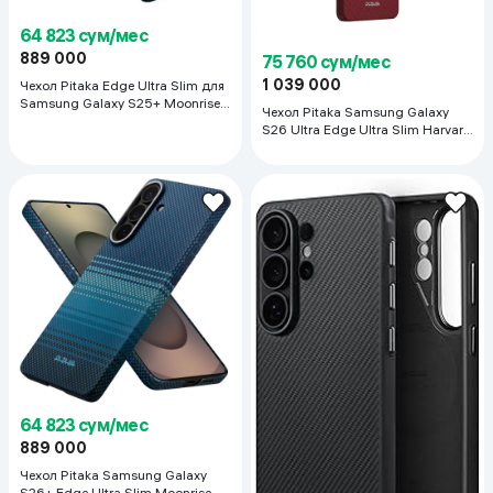
64 823 сум/мес
889 000
75 760 сум/мес
1 039 000
Чехол Pitaka Edge Ultra Slim для
Samsung Galaxy S25+ Moonrise,
Чехол Pitaka Samsung Galaxy
тёмно-синий
S26 Ultra Edge Ultra Slim Harvard
Crimson, красный
64 823 сум/мес
889 000
Чехол Pitaka Samsung Galaxy
S26+ Edge Ultra Slim Moonrise,