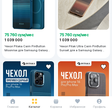
75 760 сум/мес
75 760 сум/мес
1 039 000
1 039 000
Чехол Pitaka Cairn PinButton
Чехол Pitak Ultra Cairn PinButton
Moonrise для Samsung Galaxy
Sunset для a Samsung Galaxy
S26 Ultra, синий
S26, коричневый
Главная
Каталог
Корзина
Избранное
Профиль