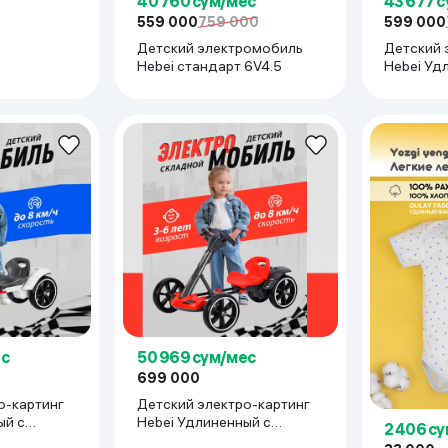
40 760 сум/мес
43 677 
559 000
759 000
599 000
Детский электромобиль
Детский 
Hebei стандарт 6V4.5
Hebei Уд
пультом
ес
50 969 сум/мес
699 000
о-картинг
Детский электро-картинг
ый с
Hebei Удлиненный с
2 406 с
Пультом, красный