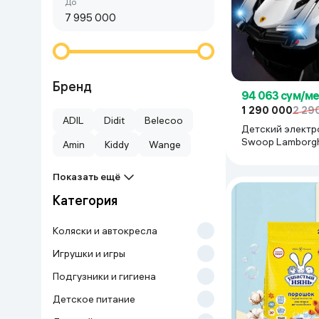
Сначала дешёвые
До
Красота и уход
Очки виртуал
Умные очки
Умный дом
Техника для игр
Бренд
94 063 сум/м
1 290 000
2 29
Спортивные товары
ADIL
Didit
Belecoo
Детский элект
Swoop Lamborgh
Amin
Kiddy
Wange
Автотовары
пультом, белый
Показать ещё
Детские товары
Категория
Строительство и ремонт
Коляски и автокресла
Игрушки и игры
Ювелирные изделия
Подгузники и гигиена
Детское питание
Товары для дома