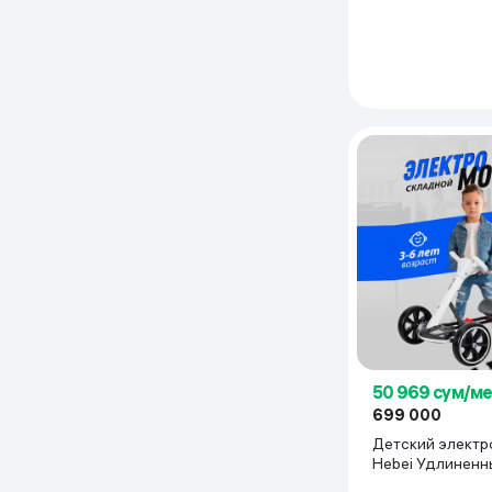
50 969 сум/м
699 000
Детский электр
Hebei Удлиненн
Пультом, белый