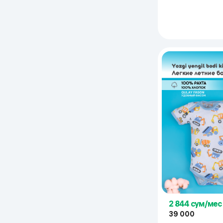
2 844 сум/мес
39 000