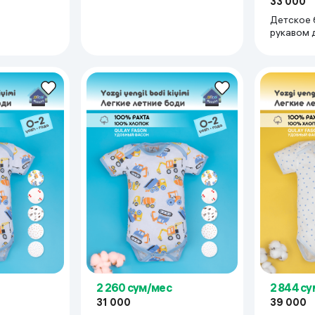
33 000
Детское 
рукавом 
девочки 
супрем 10
мес, лед
2 260 сум/мес
2 844 с
31 000
39 000