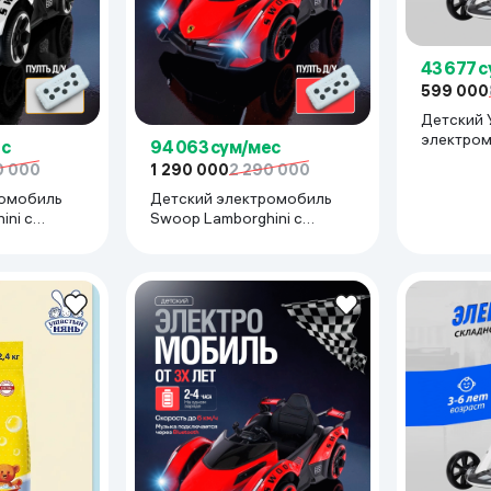
ьной реальности
43 677 
599 000
Детский 
электром
ес
94 063 сум/мес
(с Пульто
0 000
1 290 000
2 290 000
ромобиль
Детский электромобиль
ini с
Swoop Lamborghini с
пультом, Красный