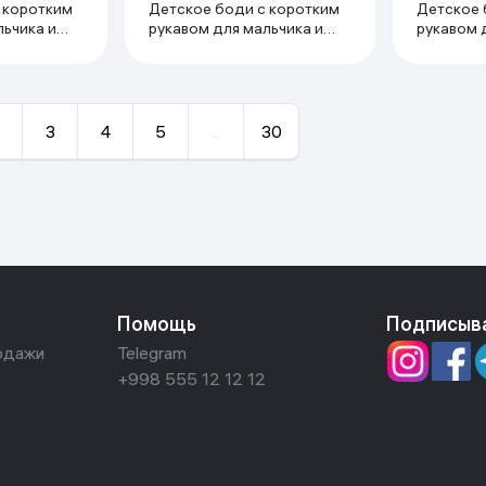
 коротким
Детское боди с коротким
Детское 
льчика и
рукавом для мальчика и
рукавом 
 трикотаж
девочки тонкий трикотаж
девочки 
 18-24
супрем 100% хлопок 0-3
супрем 100
мес, голубой
мес, лед
3
4
5
...
30
Помощь
Подписыв
одажи
Telegram
+998 555 12 12 12