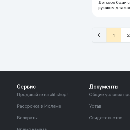
Детское боди с
рукавом для ма
девочки тонкий
супрем 100% хлопок
мес, голубой
1
2
Сервис
Документы
Продавайте на alif shop!
Общие условия пр
Рассрочка в Исламе
Устав
Возвраты
Свидетельство
Время намаза