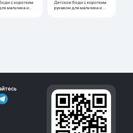
боди с коротким
Детское боди с коротким
для мальчика и
рукавом для мальчика и
тонкий трикотаж
девочки тонкий трикотаж
% хлопок 18-24
супрем 100% хлопок 9-12
яной
мес, белый
айтесь