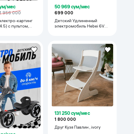
сум/мес
50 969 сум/мес
1 956 000
699 000
электро-картинг
Детский Удлиненный
4.5) с пультом,
электромобиль Hebei 6V6,
Чёрный
131 250 сум/мес
1 800 000
Друг Кузя Павлин , ivory