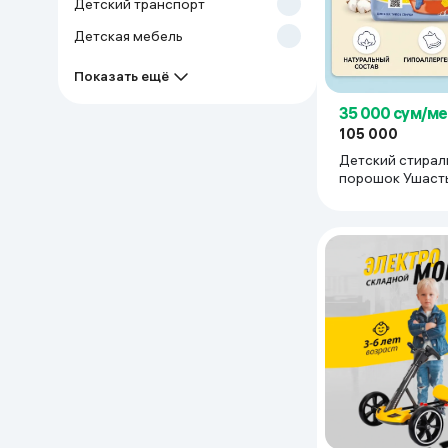
Детский транспорт
Дом и сад
Детская мебель
Показать ещё
Канцелярия
35 000 сум/ме
Бытовая химия
105 000
Детский стирал
порошок Ушасты
Книги
кг
Одежда и Обувь