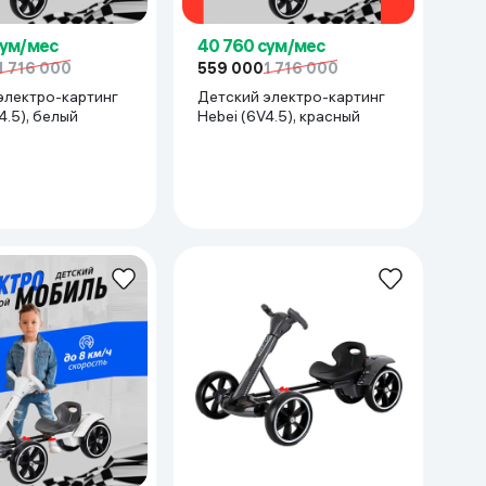
сум/мес
40 760 сум/мес
1 716 000
559 000
1 716 000
электро-картинг
Детский электро-картинг
4.5), белый
Hebei (6V4.5), красный