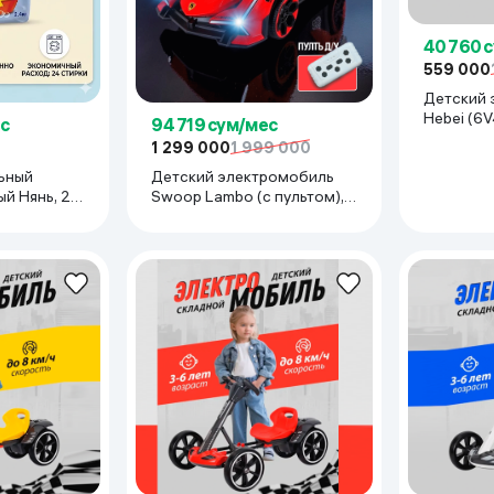
40 760 
559 000
Детский 
Hebei (6V
с
94 719 сум/мес
1 299 000
1 999 000
ьный
Детский электромобиль
й Нянь, 2,4
Swoop Lambo (с пультом),
красный