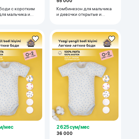
55 000
боди с коротким
Комбинезон для мальчика
для мальчика и
и девочки открытые и
тонкий трикотаж
слипы для новорожденных
0% хлопок 3-6
швами наружу 0-3 мес,
яной
бежевый
ум/мес
2 625 сум/мес
36 000