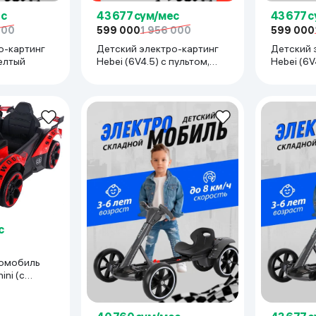
ес
43 677 сум/мес
43 677 
000
599 000
1 956 000
599 000
о-картинг
Детский электро-картинг
Детский 
желтый
Hebei (6V4.5) с пультом,
Hebei (6V
Красный
белый
с
ромобиль
ый