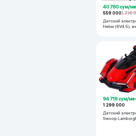
40 760 сум/м
559 000
1 716 
Детский электр
Hebei (6V4.5), 
94 719 сум/ме
1 299 000
Детский элект
Swoop Lamborghini (с
пультом), красн