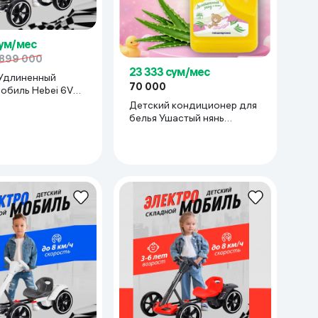
сум/мес
899 000
23 333 сум/мес
Удлиненный
70 000
обиль Hebei 6V6
м ), белый
Детский кондиционер для
белья Ушастый нянь
Деликатный уход с алоэ,
1.2 л