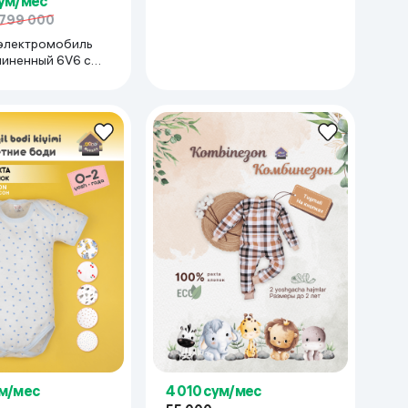
сум/мес
799 000
электромобиль
линенный 6V6 с
ум/мес
4 010 сум/мес