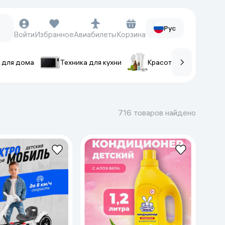
Рус
Войти
Избранное
Авиабилеты
Корзина
 для дома
Техника для кухни
Красота и уход
ов
Часы и аксессуары
Смарт-часы
716 товаров найдено
Наручные часы
Умные кольца
Фитнес-браслеты
Ремешки для часов
Фотоаппараты и видеокамеры
Фотоаппараты
Экшен-камеры