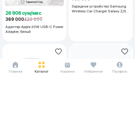
Зарядное устройство Samsung
Wireless Car Charger Galaxy Z/S
26 906 сум/мес
Note series, чёрный
369 000
420 000
Адаптер Apple 20W USB-C Power
Adapter, белый
Главная
Каталог
Корзина
Избранное
Профиль
29 094 сум/мес
9 917 сум/мес
399 000
449 000
136 000
Зарядное устройство Apple
Зарядное устройство TTEC
Magsafe Charger USB 1m, белый
SmartCharger PD/QC 18W