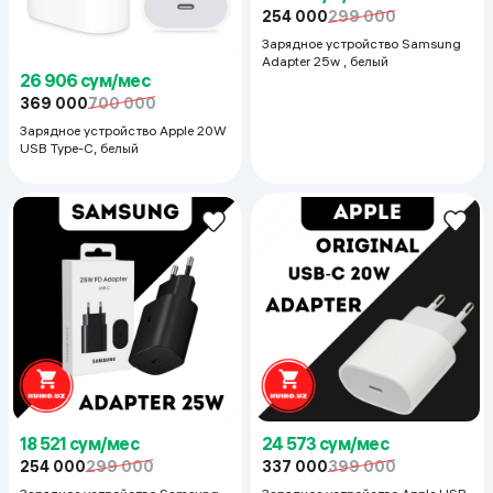
254 000
299 000
Зарядное устройство Samsung
Adapter 25w , белый
26 906 сум/мес
369 000
700 000
Зарядное устройство Apple 20W
USB Type-С, белый
18 521 сум/мес
24 573 сум/мес
254 000
299 000
337 000
399 000