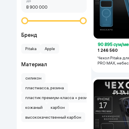
Сначала дешёвые
До
Красота и уход
Очки виртуал
Умные очки
Умный дом
Техника для игр
Бренд
90 895 сум/ме
Спортивные товары
Pitaka
Apple
1 246 560
Чехол Pitaka для
Автотовары
PRO MAX, небес
Материал
голубой
Детские товары
силикон
пластмасса, резина
Строительство и ремонт
пластик премиум-класса + резина вокруг.
Ювелирные изделия
кожаный
карбон
высококачественный карбон
Товары для дома