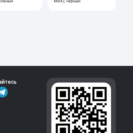
еленый
MAX), черный
айтесь