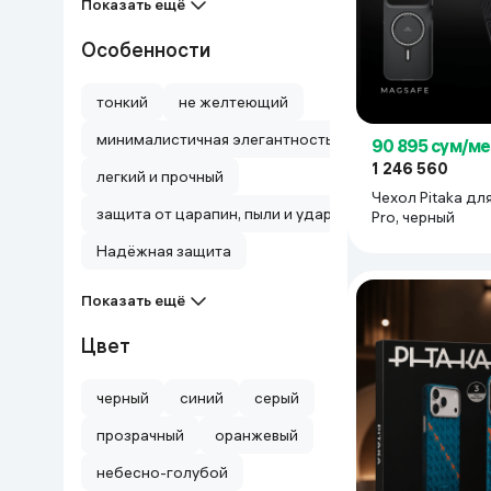
Показать ещё
Дом и сад
Особенности
Канцелярия
тонкий
не желтеющий
минималистичная элегантность и надёжная защита
Бытовая химия
90 895 сум/ме
1 246 560
легкий и прочный
Чехол Pitaka для
Книги
защита от царапин, пыли и ударов.
Pro, черный
Надёжная защита
Одежда и Обувь
Показать ещё
Цвет
черный
синий
серый
прозрачный
оранжевый
небесно-голубой