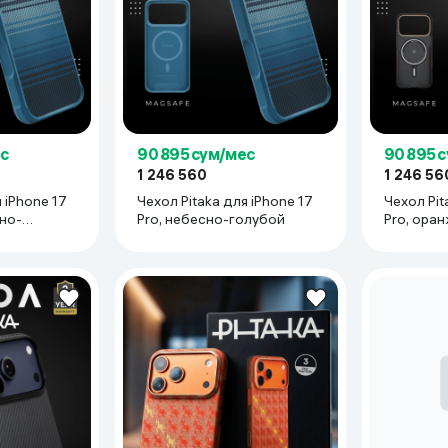
ьной реальности
с
90 895 сум/мес
90 895 
1 246 560
1 246 56
 iPhone 17
Чехол Pitaka для iPhone 17
Чехол Pitaka д
но-
Pro, небесно-голубой
Pro, ора