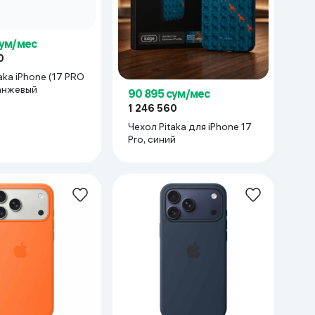
сум/мес
0
aka iPhone (17 PRO
анжевый
90 895 сум/мес
1 246 560
Чехол Pitaka для iPhone 17
Pro, синий