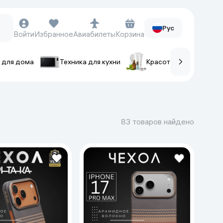
Рус
Войти
Избранное
Авиабилеты
Корзина
 для дома
Техника для кухни
Красота и уход
ов
Часы и аксессуары
Смарт-часы
83 товаров найдено
Наручные часы
Умные кольца
Фитнес-браслеты
Ремешки для часов
Фотоаппараты и видеокамеры
Фотоаппараты
Экшен-камеры