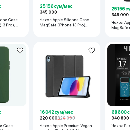
с
25 156 сум/мес
25 156 с
345 000
345 000
cone Case
Чехол Apple Silicone Case
Чехол App
13 Pro),
MagSafe (iPhone 13 Pro),
MagSafe (
зеленый
с
16 042 сум/мес
68 600 
220 000
320 000
940 800
ar Case
Чехол Apple Premium Vegan
Чехол Pita