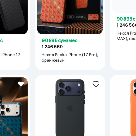
90 895 
1 246 56
Чехол Pit
MAX), ор
с
90 895 сум/мес
1 246 560
 iPhone 17
Чехол Pitaka iPhone (17 Pro),
оранжевый