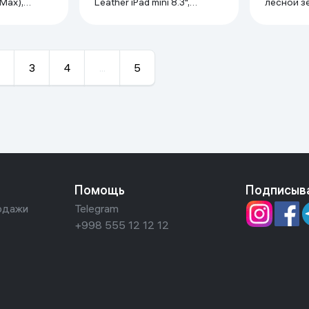
Leather iPad mini 8.3",
лесной з
черный
3
4
...
5
Помощь
Подписыв
одажи
Telegram
+998 555 12 12 12