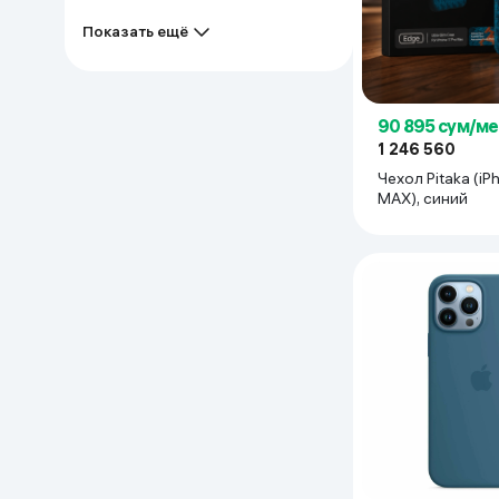
Показать ещё
90 895 сум/ме
1 246 560
Чехол Pitaka (i
MAX), синий