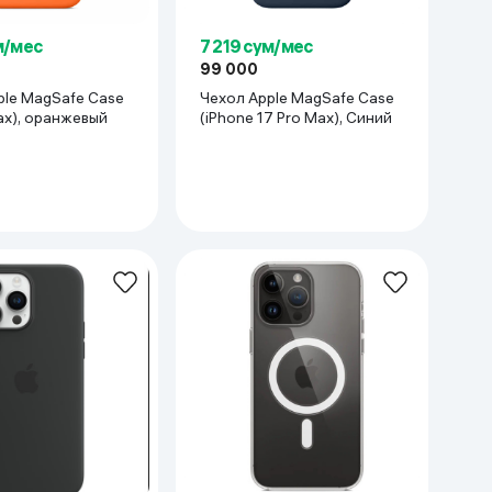
м/мес
7 219 сум/мес
99 000
ple MagSafe Case
Чехол Apple MagSafe Case
ax), оранжевый
(iPhone 17 Pro Max), Синий