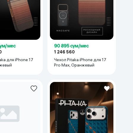
сум/мес
90 895 сум/мес
0
1 246 560
ля iPhone 17
Чехол Pitaka iPhone для 17
нжевый
Pro Max, Оранжевый