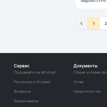
MagSafe (13 Pro Max),
зеленый
1
2
Сервис
Документы
Продавайте на alif shop!
Общие условия пр
Рассрочка в Исламе
Устав
Возвраты
Свидетельство
Время намаза