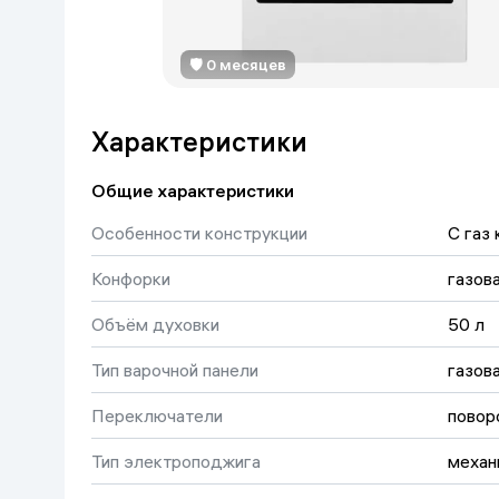
Красота и уход
Очки виртуал
Умные очки
🛡 0 месяцев
Умный дом
Техника для игр
Характеристики
Спортивные товары
Общие характеристики
Особенности конструкции
С газ
Автотовары
Конфорки
газов
Детские товары
Объём духовки
50 л
Строительство и ремонт
Тип варочной панели
газов
Переключатели
Ювелирные изделия
повор
Тип электроподжига
механ
Товары для дома