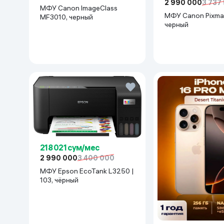
2 990 000
3 737
МФУ Canon ImageClass
МФУ Canon Pixma
MF3010, черный
черный
218 021 сум/мес
2 990 000
3 400 000
МФУ Epson EcoTank L3250 |
103, чёрный