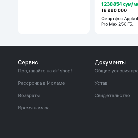
1 238 854 сум/м
16 990 000
Смартфон Apple i
Pro Max 256 ГБ
(nanoSim+eSim), 
Titanium
Сервис
Документы
Продавайте на alif shop!
Общие условия пр
Рассрочка в Исламе
Устав
Возвраты
Свидетельство
Время намаза