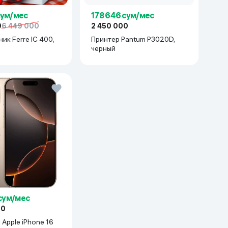
сум/мес
178 646 сум/мес
0
6 449 000
2 450 000
ик Ferre IC 400,
Принтер Pantum P3020D,
черный
 сум/мес
00
Apple iPhone 16