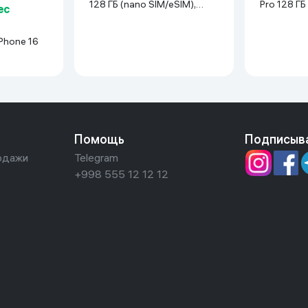
128 ГБ (nano SIM/eSIM),
Pro 128 ГБ
ес
Midnight
Desert Tit
Phone 16
Desert
Помощь
Подписыв
одажи
Telegram
+998 555 12 12 12