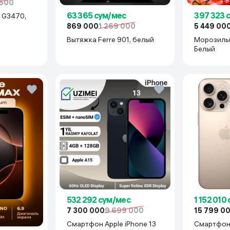
 500
63 365 сум/мес
397 323 
 G3470,
869 000
1 269 000
5 449 00
Вытяжка Ferre 901, белый
Морозильн
Белый
532 292 сум/мес
1 152 010
7 300 000
9 699 000
15 799 0
Смартфон Apple iPhone 13
Смартфон 