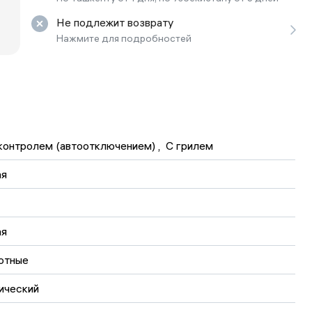
ьной реальности
Не подлежит возврату
Нажмите для подробностей
 контролем (автоотключением)
 , 
С грилем
ая
ая
отные
ический