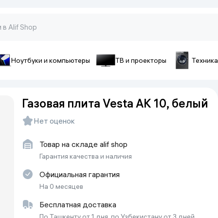
Ноутбуки и компьютеры
ТВ и проекторы
Техника
оны и гаджеты
ы и телефоны
Аксессуары для телефон
Газовая плита Vesta AK 10, белый
pple
Чехлы для смартфонов
Нет оценок
ecno
Чехлы для iPhone
iaomi
Зарядные устройства
Товар на складе alif shop
ivo
Стёкла и плёнки
Гарантия качества и наличия
onor
Cопутствующие товары
amsung
Официальная гарантия
На 0 месяцев
Батарейки и аккумуляторы
Кабели
Бесплатная доставка
Внешние аккумуляторы
По Ташкенту от 1 дня, по Узбекистану от 3 дней