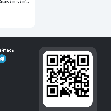
 (nanoSim+eSim),
anium
айтесь