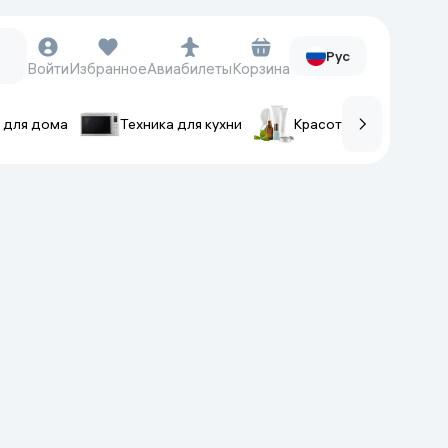
Рус
Войти
Избранное
Авиабилеты
Корзина
 для дома
Техника для кухни
Красота и уход
ов
Часы и аксессуары
Смарт-часы
Наручные часы
Умные кольца
Фитнес-браслеты
Ремешки для часов
Фотоаппараты и видеокамеры
Фотоаппараты
Экшен-камеры