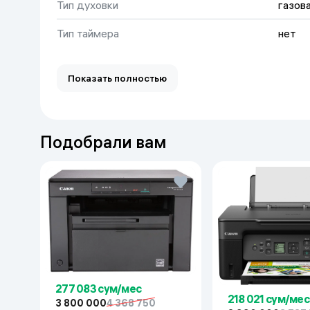
Тип духовки
газов
Дом и сад
Тип таймера
нет
Канцелярия
Показать полностью
Бытовая химия
Книги
Подобрали вам
Одежда и Обувь
277 083 сум/мес
218 021 сум/мес
3 800 000
4 368 750