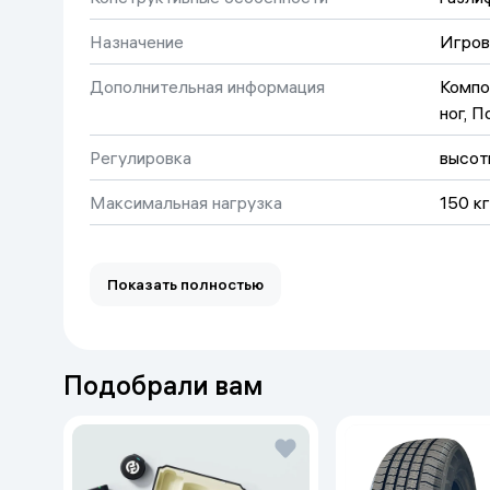
Назначение
Игров
Дополнительная информация
Компо
ног, 
Регулировка
высот
Максимальная нагрузка
150 кг
Максимальный угол отклонения спинки
от 90
Материалы
Показать полностью
Материал подлокотников
пласт
Материал каркаса
Алюм
Подобрали вам
Материал крестовины
алюми