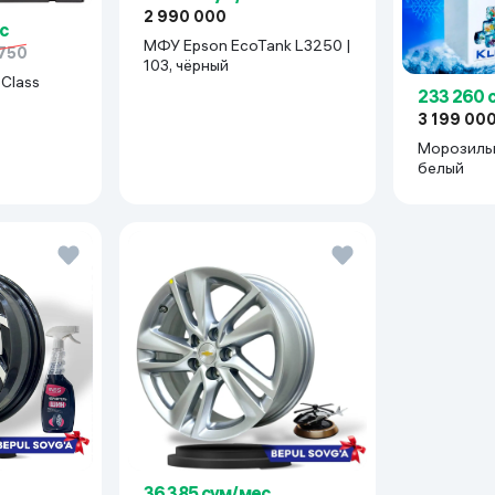
2 990 000
с
МФУ Epson EcoTank L3250 |
 750
103, чёрный
Class
233 260 
3 199 00
Морозильн
белый
36 385 сум/мес