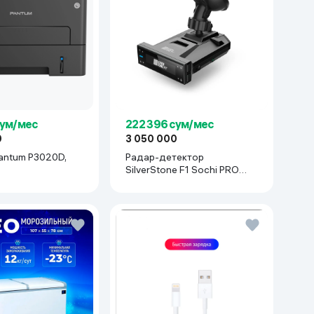
сум/мес
222 396 сум/мес
0
3 050 000
antum P3020D,
Радар-детектор
SilverStone F1 Sochi PRO
Wifi, черный