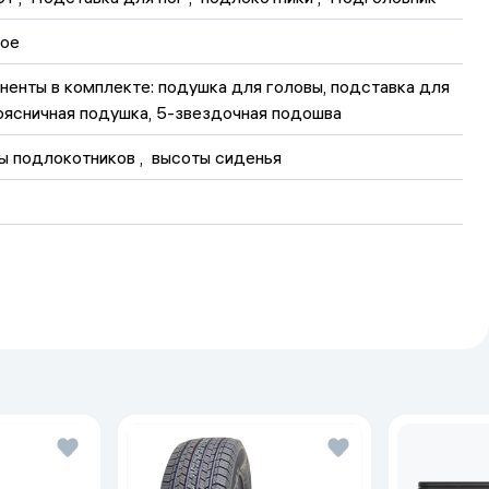
ое
ненты в комплекте: подушка для головы, подставка для 
Поясничная подушка, 5-звездочная подошва
ы подлокотников
 , 
высоты сиденья
º до 130º
ик
иний
 , 
металл
ний