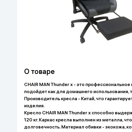
Красота и уход
Очки виртуал
Умные очки
Умный дом
Техника для игр
Спортивные товары
Автотовары
О товаре
Детские товары
CHAIR MAN Thunder x - это профессиональное 
подойдет как для домашнего использования, та
Строительство и ремонт
Производитель кресла - Китай, что гарантиру
изделия.
Ювелирные изделия
Кресло CHAIR MAN Thunder x способно выдер
120 кг. Каркас кресла выполнен из металла, чт
Товары для дома
долговечность. Материал обивки - экокожа, ко