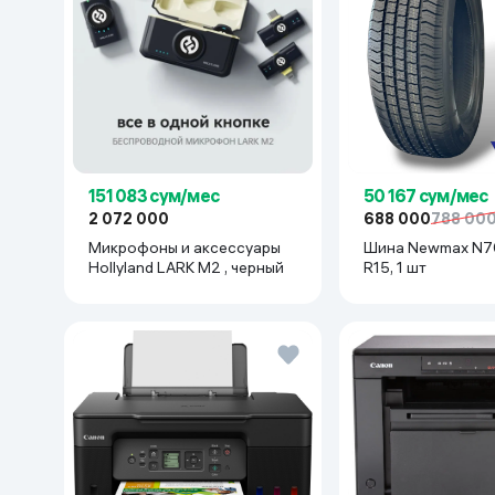
151 083 сум/мес
50 167 сум/мес
2 072 000
688 000
788 00
Микрофоны и аксессуары
Шина Newmax N700 19
Hollyland LARK M2 , черный
R15, 1 шт