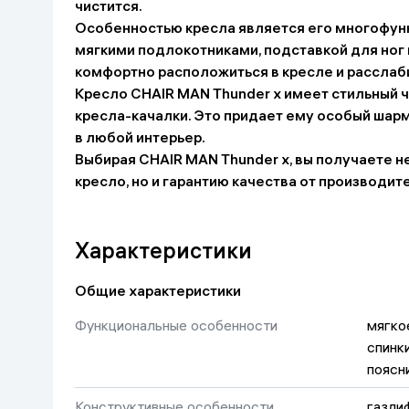
чистится.
Дом и сад
Особенностью кресла является его многофун
мягкими подлокотниками, подставкой для ног 
комфортно расположиться в кресле и расслаби
Канцелярия
Кресло CHAIR MAN Thunder x имеет стильный 
кресла-качалки. Это придает ему особый шарм
Бытовая химия
в любой интерьер.
Выбирая CHAIR MAN Thunder x, вы получаете н
Книги
кресло, но и гарантию качества от производит
Одежда и Обувь
Характеристики
Общие характеристики
Функциональные особенности
мягко
спинк
поясн
Конструктивные особенности
газли