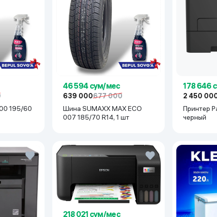
46 594 сум/мес
178 646 
0
639 000
677 000
2 450 00
5/60
Шина SUMAXX MAX ECO
Принтер P
007 185/70 R14, 1 шт
черный
218 021 сум/мес