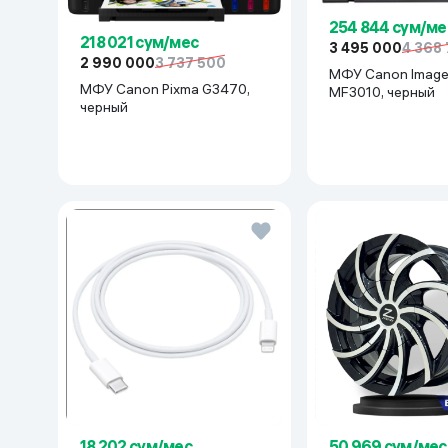
254 844 сум/ме
218 021 сум/мес
3 495 000
4 368
2 990 000
3 737 500
МФУ Canon Image
МФУ Canon Pixma G3470,
MF3010, черный
черный
18 202 сум/мес
50 969 сум/мес