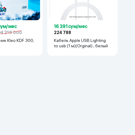
сум/мес
16 391 сум/мес
0
4 219 000
224 788
ик Kleo KDF 300,
Кабель Apple USB Lighting
to usb (1 м)(Orginal) , белый