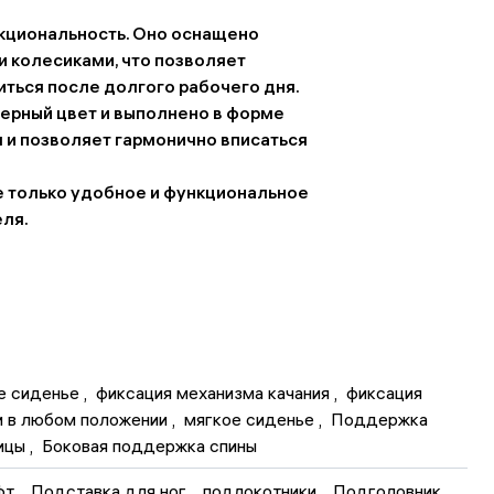
кциональность. Оно оснащено
и колесиками, что позволяет
ться после долгого рабочего дня.
черный цвет и выполнено в форме
 и позволяет гармонично вписаться
е только удобное и функциональное
еля.
е сиденье
 , 
фиксация механизма качания
 , 
фиксация 
и в любом положении
 , 
мягкое сиденье
 , 
Поддержка 
ицы
 , 
Боковая поддержка спины
фт
 , 
Подставка для ног
 , 
подлокотники
 , 
Подголовник