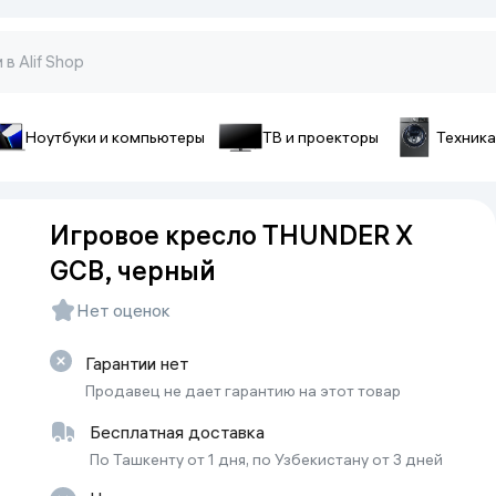
Ноутбуки и компьютеры
ТВ и проекторы
Техника
оны и гаджеты
ы и телефоны
Аксессуары для телефон
Игровое кресло THUNDER X
pple
Чехлы для смартфонов
GCB, черный
ecno
Чехлы для iPhone
iaomi
Зарядные устройства
Нет оценок
ivo
Стёкла и плёнки
onor
Гарантии нет
Cопутствующие товары
amsung
Продавец не дает гарантию на этот товар
Батарейки и аккумуляторы
Бесплатная доставка
Кабели
По Ташкенту от 1 дня, по Узбекистану от 3 дней
Внешние аккумуляторы