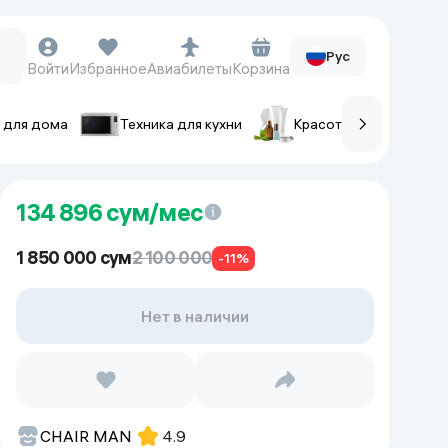
Рус
Войти
Избранное
Авиабилеты
Корзина
 для дома
Техника для кухни
Красота и уход
ов
Часы и аксессуары
134 896
сум/мес
Смарт-часы
Наручные часы
1 850 000 сум
2 100 000
-11%
Умные кольца
Фитнес-браслеты
Нет в наличии
Ремешки для часов
Фотоаппараты и видеокамеры
Фотоаппараты
CHAIR MAN
4.9
Экшен-камеры