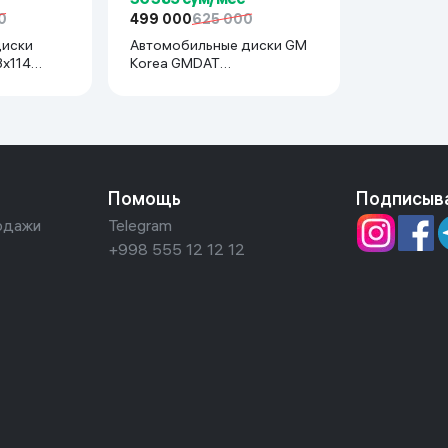
0
499 000
625 000
диски
Автомобильные диски GM
Korea GMDAT
o, Tiko) 1
R16x105(Tracer1, Tracer2) 1
шт, серебряный
Помощь
Подписыв
одажи
Telegram
+998 555 12 12 12