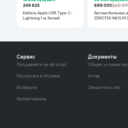
249 625
699 000
900 00
Кабель Apple USB Type-C-
Автомобильные 
Lightning 1 м, белый
ZEROTEK INDS R13x114
(Matiz, Damas, Lab
шт, черный
Сервис
Документы
Продавайте на alif shop!
Общие условия пр
Рассрочка в Исламе
Устав
Возвраты
Свидетельство
Время намаза