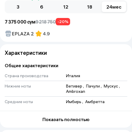
3
6
12
18
24
мес
7 375 000 сум
9 218 750
-20%
EPLAZA 2
4.9
Характеристики
Общие характеристики
Страна производства
Италия
Нижние ноты
Ветивер
 , 
Пачули
 , 
Мускус
 , 
Ambroxan
Средние ноты
Имбирь
 , 
Амбретта
Тип аромата
Цитрусовые
Показать полностью
Объем
125 мл