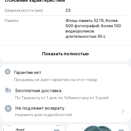
Основные характеристики
Suhbatlarni real vaqtda boshqa tillarga tarjima qiling. Jonli tarjima
frantsuz, italyan, ispan va ingliz tillarida mavjud.
Ширина моста (мм)
23
Память
Флэш-память 32 ГБ, более 
500 фотографий, более 100 
видеороликов 
длительностью 30 с
Расстояние от петли до петли
134
(мм)
Показать полностью
Bluetooth
5.2
Гарантии нет
Масса (г)
49 (Стандарт)
Продавец не дает гарантию на этот товар
Камера
12 МП сверхширокоугольный
Бесплатная доставка
Микрофон
Индивидуальная 5-
По Ташкенту от 1 дня, по Узбекистану от 3 дней
микрофонная решетка (2 в 
левой дужке, 2 в правой 
Не подлежит возврату
дужке, 1 возле носовой 
накладки)
Нажмите для подробностей
Ширина линзы (мм)
51