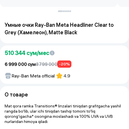
Умные очки Ray-Ban Meta Headliner Clear to
Grey (Хамелеон), Matte Black
510 344
сум/мес
6 999 000 сум
8 799 000
-20%
Ray-Ban Meta official
4.9
О товаре
Mat qora ramka Transitions® linzalari tiniqdan grafitgacha yashil
rangda bo‘lib, ular ichi tiniqdan tashqi tomoni to‘liq
qorong‘igacha* osongina moslashadi va 100% UVA va UVB
nurlaridan himoya qiladi.