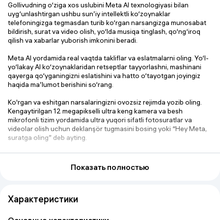
Gollivudning o‘ziga xos uslubini Meta AI texnologiyasi bilan
uyg‘unlashtirgan ushbu sun’iy intellektli ko‘zoynaklar
telefoningizga tegmasdan turib ko‘rgan narsangizga munosabat
bildirish, surat va video olish, yo‘lda musiqa tinglash, qo‘ng‘iroq
qilish va xabarlar yuborish imkonini beradi.
Meta AI yordamida real vaqtda takliflar va eslatmalarni oling. Yo‘l-
yo‘lakay AI ko‘zoynaklaridan retseptlar tayyorlashni, mashinani
qayerga qo‘yganingizni eslatishini va hatto o‘tayotgan joyingiz
haqida ma’lumot berishini so‘rang.
Ko'rgan va eshitgan narsalaringizni ovozsiz rejimda yozib oling.
Kengaytirilgan 12 megapikselli ultra keng kamera va besh
mikrofonli tizim yordamida ultra yuqori sifatli fotosuratlar va
videolar olish uchun deklanşör tugmasini bosing yoki “Hey Meta,
suratga oling” deb ayting.
Ma'badlarga o'rnatilgan karnaylar faqat siz eshitishingiz mumkin
bo'lgan ovoz chiqaradi, 5 ta o'rnatilgan mikrofon esa musiqa
Показать полностью
tinglash yoki qo'ng'iroq qilish uchun aniq audio yozib oladi.
Matnli yoki ovozli xabarlarni yuboring, telefon qo‘ng‘iroqlarini
Характеристики
amalga oshiring va videoqo‘ng‘iroqlarni qabul qiling – barchasi AI
ko‘zoynaklari yordamida.