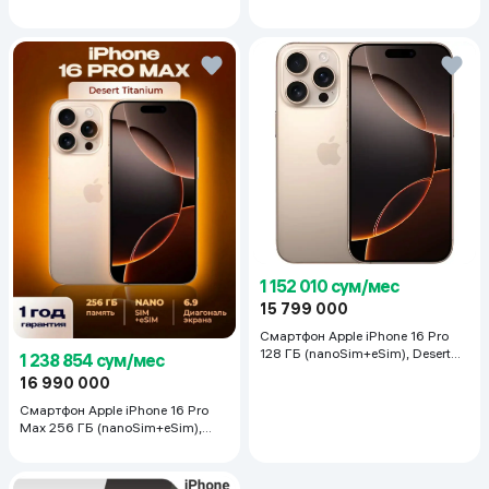
дефектов (материальных или 
производственных) в течение 
12 месяцев с даты покупки.
Длина заушника (мм)
150 (Стандарт)
Ширина моста (мм)
22 (Стандарт)
Изображения
3024x4032 пикселей
Цвет линз
от прозрачного до 
графитово-зеленого
1 152 010 сум/мес
15 799 000
Смартфон Apple iPhone 16 Pro
128 ГБ (nanoSim+eSim), Desert
1 238 854 сум/мес
Titanium
16 990 000
Смартфон Apple iPhone 16 Pro
Max 256 ГБ (nanoSim+eSim),
Desert Titanium