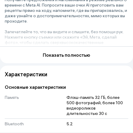
времени с Meta AI. Попросите ваши очки AI приготовить вам
рецепты прямо на ходу, напомните, где вы припарковались, и
даже узнайте о достопримечательностях, мимо которых вы
проходите.
Запечатлейте то, что вы видите и слышите, без помощи рук.
Нажмите кнопку съемки или скажите «Эй, Мета, сделай
фото», чтобы сделать сверхвысококачественные
фотографии и видео с помощью усовершенствованной
сверхширокоугольной 12-мегапиксельной камеры и
Показать полностью
пятимикрофонной системы.
Динамики, встроенные в дужки очков, воспроизводят звук,
Характеристики
который слышите только вы, а 5 встроенных микрофонов
улавливают четкий звук для прослушивания музыки или
звонков.
Основные характеристики
Отправляйте текстовые или голосовые сообщения,
Память
Флэш-память 32 ГБ, более 
совершайте телефонные звонки и принимайте видеозвонки
500 фотографий, более 100 
без помощи рук — и все это с помощью очков
видеороликов 
искусственного интеллекта.
длительностью 30 с
Переводите разговоры на других языках в режиме реального
Bluetooth
5.2
времени. Живой перевод доступен на французском,