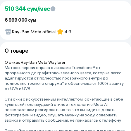
510 344
сум/мес
6 999 000 сум
Ray-Ban Meta official
4.9
О товаре
О очках Ray-Ban Meta Wayfarer
Матово-черная оправа с линзами Transitions® от
прозрачного до графитово-зеленого цвета, которые легко
адаптируются от полностью прозрачного внутри до
полностью темного снаружи* и обеспечивают 100% защиту
от UVA и UVB.
Эти очки с искусственным интеллектом, сочетающие в себе
культовый голливудский стиль и технологию Meta AI,
позволяют вам реагировать на то, что вы видите, делать
фотографии и видео, слушать музыку на ходу, совершать
звонки и отправлять сообщения, не прикасаясь к телефону.
Получайте предложения и напоминания в режиме реального