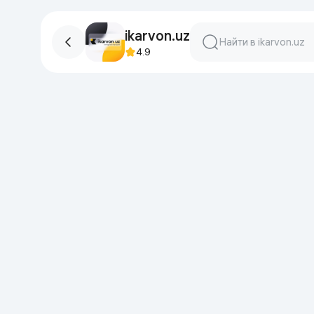
ikarvon.uz
4.9