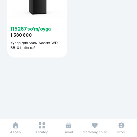
115 267 so'm/oyga
1 580 800
Кулер для воды Accent WD-
BB-01, чёрный
Asosiy
Katalog
Savat
Saralanganlar
Profil