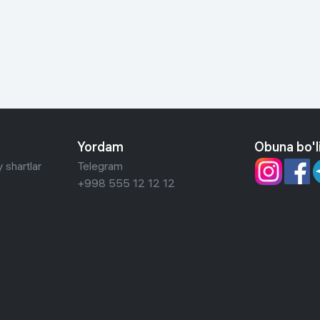
 ko'zoynaklari
lar
Yordam
Obuna bo'l
 shartlar
Telegram
+998 555 12 12 12