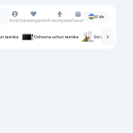
O'zb
Kirish
Saralanganlar
Aviachiptalar
Savat
un texnika
Oshxona uchun texnika
Go‘zallik va parvaris
rlar
Soat va aksessuarlar
Aqlli-soatlar
Qo'l soatlari
Aqlli uzuklar
Fitnes-brasletlar
Soat kamarlari
Foto apparatlari va Video-
kameralar
Fotoapparatlari