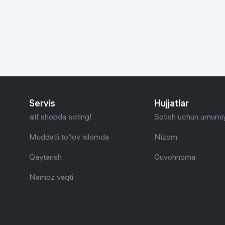
Go‘zallik va parvarish
Virtual haqiqat
Aqlli ko‘zoynak
Aqlli uy
O'yin uchun texnika
Sport tovarlari
Servis
Hujjatlar
Avtotovarlar
alif shopda soting!
Sotish uchun umumiy
Bolalar buyumlari
Muddatli to'lov islomda
Nizom
Qaytarish
Guvohnoma
Qurilish va ta'mirlash
Namoz vaqti
Zargarlik mahsulotlari
Uy uchun tovarlar