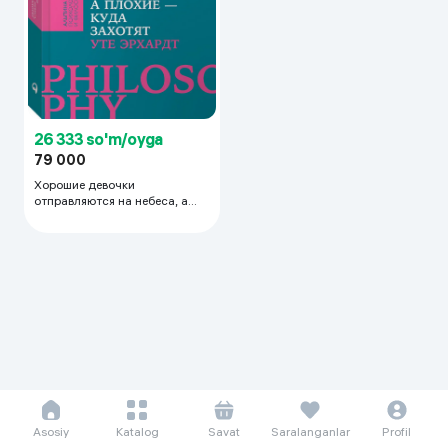
26 333 so'm/oyga
79 000
Хорошие девочки
отправляются на небеса, а
плохие - куда захотят...
(Покет)
Asosiy
Katalog
Savat
Saralanganlar
Profil