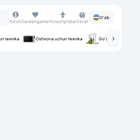
O'zb
Kirish
Saralanganlar
Aviachiptalar
Savat
un texnika
Oshxona uchun texnika
Go‘zallik va parvaris
rlar
Soat va aksessuarlar
Aqlli-soatlar
Qo'l soatlari
Aqlli uzuklar
Fitnes-brasletlar
Soat kamarlari
Foto apparatlari va Video-
kameralar
Fotoapparatlari