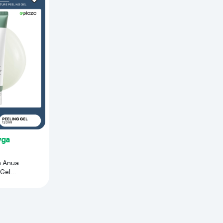
 ko'zoynaklari
lar
yga
a
 Gel
20 мл