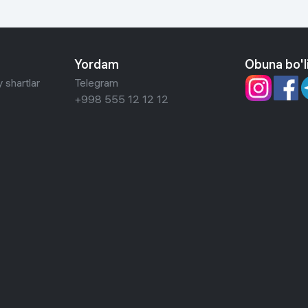
Yordam
Obuna bo'l
 shartlar
Telegram
+998 555 12 12 12