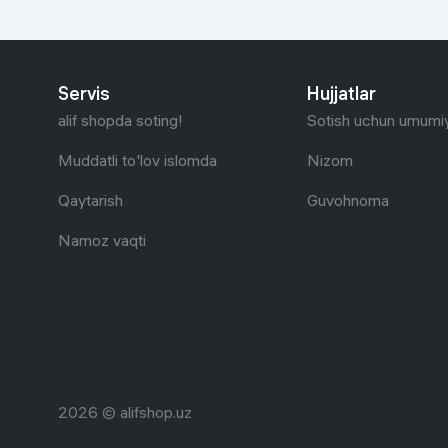
Uy va bog‘
Kanselyariya
Servis
Hujjatlar
alif shopda soting!
Sotish uchun umumiy
Maishiy kimyo
Muddatli to'lov islomda
Nizom
Kitoblar
Qaytarish
Guvohnoma
Kiyim-kechak va Oyoq
Namoz vaqti
kiyimlar
2026 © alifshop.uz