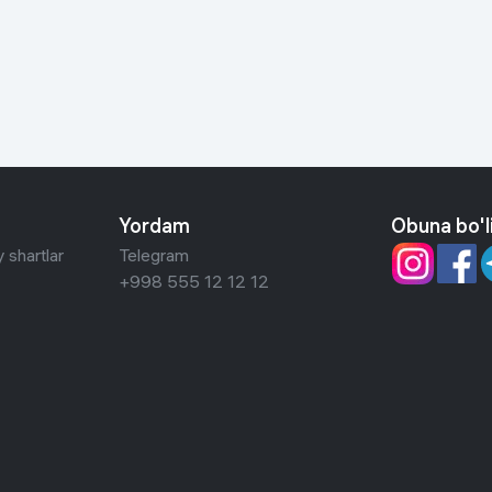
 ko'zoynaklari
lar
Yordam
Obuna bo'l
 shartlar
Telegram
+998 555 12 12 12