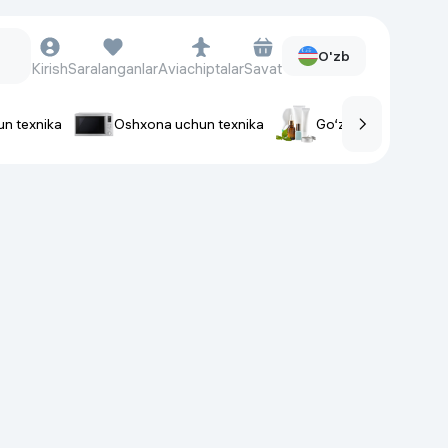
O'zb
Kirish
Saralanganlar
Aviachiptalar
Savat
un texnika
Oshxona uchun texnika
Go‘zallik va parvaris
rlar
Soat va aksessuarlar
Aqlli-soatlar
Qo'l soatlari
Aqlli uzuklar
Fitnes-brasletlar
Soat kamarlari
Foto apparatlari va Video-
kameralar
Fotoapparatlari