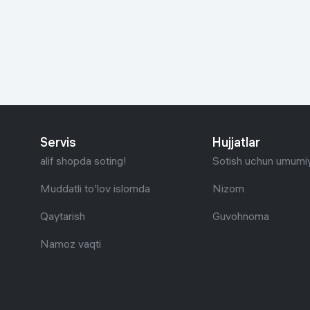
Go‘zallik va parvarish
Virtual haqiqat
Aqlli ko‘zoynak
Aqlli uy
O'yin uchun texnika
Sport tovarlari
Servis
Hujjatlar
Avtotovarlar
alif shopda soting!
Sotish uchun umumiy
Bolalar buyumlari
Muddatli to'lov islomda
Nizom
Qaytarish
Guvohnoma
Qurilish va ta'mirlash
Namoz vaqti
Zargarlik mahsulotlari
Uy uchun tovarlar