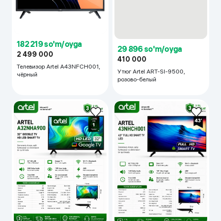
29 896 so'm/oyga
182 219 so'm/oyga
410 000
2 499 000
Утюг Artel ART-SI-9500,
Телевизор Artel A43NFCH001,
розово-белый
чёрный