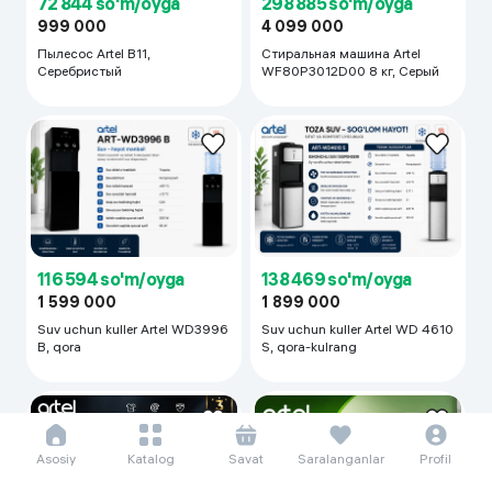
999 000
4 099 000
Пылесос Artel B11,
Стиральная машина Artel
Серебристый
WF80P3012D00 8 кг, Серый
116 594 so'm/oyga
138 469 so'm/oyga
1 599 000
1 899 000
Suv uchun kuller Artel WD3996
Suv uchun kuller Artel WD 4610
B, qora
S, qora-kulrang
Asosiy
Katalog
Savat
Saralanganlar
Profil