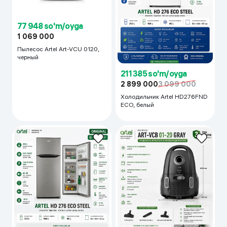
77 948 so'm/oyga
1 069 000
Пылесос Artel Art-VCU 0120,
черный
211 385 so'm/oyga
2 899 000
3 099 000
Холодильник Artel HD276FND
ECO, белый