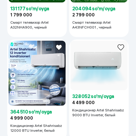
131 177 so'm/oyga
204 094 so'm/oyga
1 799 000
2 799 000
Смарт телевизор Artel
Смарт телевизор Artel
A32NHA900, черный
A43NFCH001 , черный
328 052 so'm/oyga
4 499 000
Кондиционер Artel Shahrisabz
364 510 so'm/oyga
9000 BTU Inverter, белый
4 999 000
Кондиционер Artel Shahrisabz
12000 BTU Inverter, белый