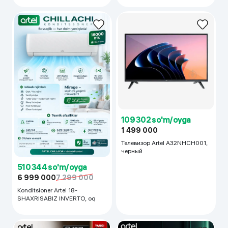
109 302 so'm/oyga
1 499 000
Телевизор Artel A32NHCH001,
черный
510 344 so'm/oyga
6 999 000
7 299 000
Konditsioner Artel 18-
SHAXRISABIZ INVERTO, oq