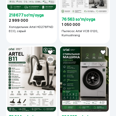
218 677 so'm/oyga
76 563 so'm/oyga
2 999 000
1 050 000
Холодильник Artel HD276FND
Пылесос Artel VCB 0120,
ECO, серый
Kumushrang
72 844 so'm/oyga
298 885 so'm/oyga