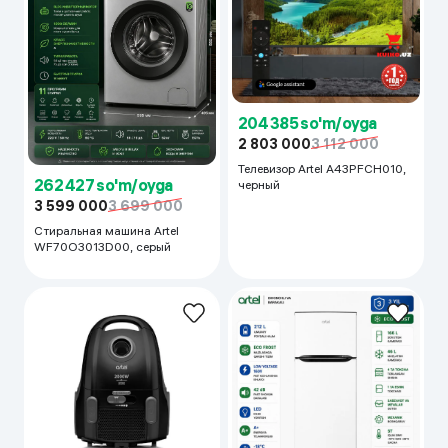
204 385 so'm/oyga
2 803 000
3 112 000
Телевизор Artel A43PFCH010,
262 427 so'm/oyga
черный
3 599 000
3 699 000
Стиральная машина Artel
WF70O3013D00, серый