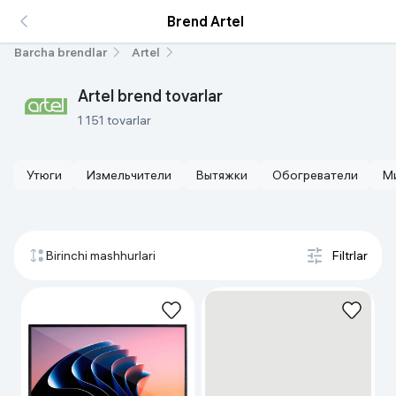
Brend Artel
Barcha brendlar
Artel
Artel brend tovarlar
1 151 tovarlar
Утюги
Измельчители
Вытяжки
Обогреватели
М
Birinchi mashhurlari
Filtrlar