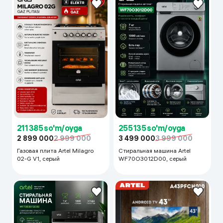
211 385 so'm/oyga
255 135 so'm/oyga
2 899 000
2 999 000
3 499 000
3 999 000
Газовая плита Artel Milagro
Стиральная машина Artel
02-G V1, серый
WF70O3012D00, серый