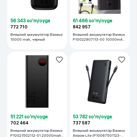
56 343 so'm/oyga
61 466 so'm/oyga
772 710
842 957
Внешний аккумулятор Baseus
Внешний аккумулятор Baseus
10000 mah, черный
P10022907113-00 10000mAh
30W , черный
51 221 so'm/oyga
53 782 so'm/oyga
702 464
737 587
Внешний аккумулятор Baseus
Внешний аккумулятор Baseus
P10021502112-01 20000mah
Airpow Lite (P10067501123-