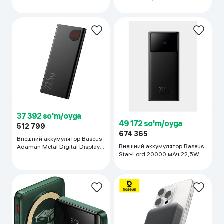
22.5w, черный
00) 10000mAh 22.5W, черный
37 392 so'm/oyga
49 172 so'm/oyga
512 799
674 365
Внешний аккумулятор Baseus
Внешний аккумулятор Baseus
Adaman Metal Digital Display
Star-Lord 20000 мАч 22,5W
Quick Charge Power Bank
PPXJ060001, черный
10000mAh 22.5W Black
P10021500112-01 , черный