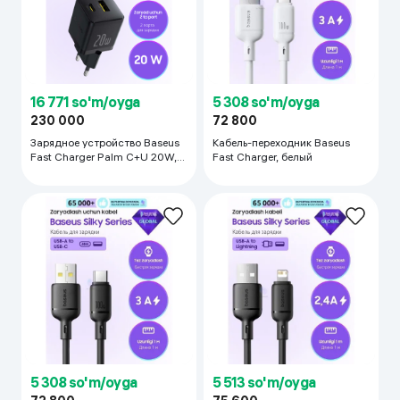
16 771 so'm/oyga
5 308 so'm/oyga
230 000
72 800
Зарядное устройство Baseus
Кабель-переходник Baseus
Fast Charger Palm C+U 20W,
Fast Charger, белый
чёрный
5 308 so'm/oyga
5 513 so'm/oyga