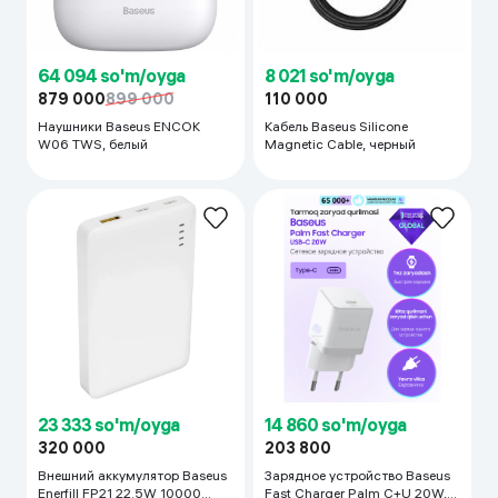
64 094 so'm/oyga
8 021 so'm/oyga
879 000
899 000
110 000
Наушники Baseus ENCOK
Кабель Baseus Silicone
W06 TWS, белый
Magnetic Cable, черный
23 333 so'm/oyga
14 860 so'm/oyga
320 000
203 800
Внешний аккумулятор Baseus
Зарядное устройство Baseus
Enerfill FP21 22.5W 10000
Fast Charger Palm C+U 20W,