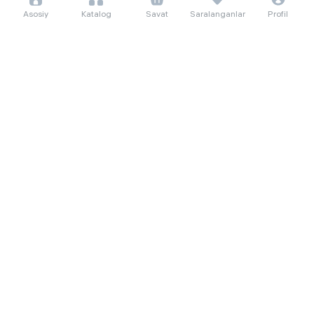
Asosiy
Katalog
Savat
Saralanganlar
Profil
9 333 so'm/oyga
9 333 so'm/oyga
128 000
128 000
Кабель Baseus Fast Charger,
Кабель Baseus Fast Charger,
черный
белый