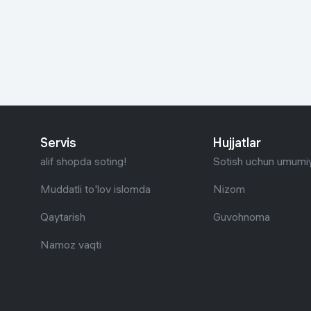
Go‘zallik va parvarish
Virtual haqiqat
Aqlli ko‘zoynak
Aqlli uy
O'yin uchun texnika
Sport tovarlari
Servis
Hujjatlar
Avtotovarlar
alif shopda soting!
Sotish uchun umumiy
Bolalar buyumlari
Muddatli to'lov islomda
Nizom
Qaytarish
Guvohnoma
Qurilish va ta'mirlash
Namoz vaqti
Zargarlik mahsulotlari
Uy uchun tovarlar