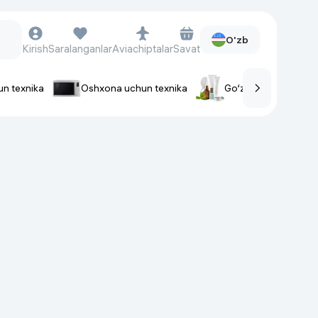
O'zb
Kirish
Saralanganlar
Aviachiptalar
Savat
un texnika
Oshxona uchun texnika
Go‘zallik va parvaris
rlar
Soat va aksessuarlar
Aqlli-soatlar
Qo'l soatlari
Aqlli uzuklar
Fitnes-brasletlar
Soat kamarlari
Foto apparatlari va Video-
kameralar
Fotoapparatlari