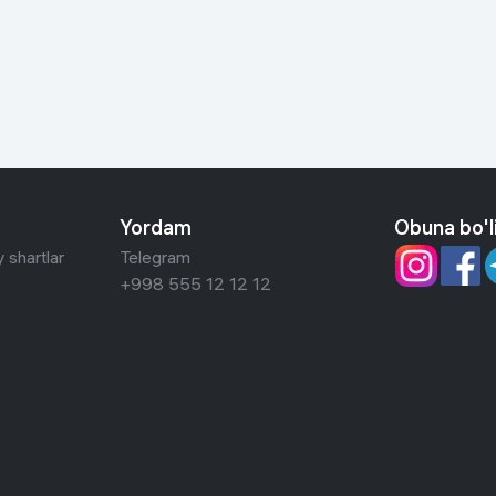
 ko'zoynaklari
lar
Yordam
Obuna bo'l
 shartlar
Telegram
+998 555 12 12 12