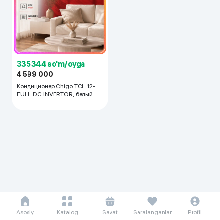
335 344 so'm/oyga
4 599 000
Кондиционер Chigo TCL 12-
FULL DC INVERTOR, белый
Asosiy
Katalog
Savat
Saralanganlar
Profil