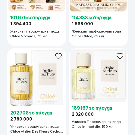
101 675 so'm/oyga
114 333 so'm/oyga
1 394 400
1 568 000
Женская парфюмерная вода
Женская парфюмерная вода
Chloe Nomade, 75 мл
Chloe Chloe, 75 мл
169 167 so'm/oyga
202 708 so'm/oyga
2 320 000
2 780 000
Унисекс Парфюмерная вода
Унисекс парфюмерная вода
Chloe Immortelle, 150 мл
Chloe Atelier Des Fleurs Cedrus