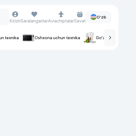
O'zb
Kirish
Saralanganlar
Aviachiptalar
Savat
un texnika
Oshxona uchun texnika
Go‘zallik va parvaris
rlar
Soat va aksessuarlar
Aqlli-soatlar
Qo'l soatlari
Aqlli uzuklar
Fitnes-brasletlar
Soat kamarlari
Foto apparatlari va Video-
kameralar
Fotoapparatlari