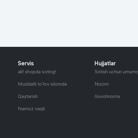
Go‘zallik va parvarish
Virtual haqiqat
Aqlli ko‘zoynak
Aqlli uy
O'yin uchun texnika
Sport tovarlari
Servis
Hujjatlar
Avtotovarlar
alif shopda soting!
Sotish uchun umumiy
Bolalar buyumlari
Muddatli to'lov islomda
Nizom
Qaytarish
Guvohnoma
Qurilish va ta'mirlash
Namoz vaqti
Zargarlik mahsulotlari
Uy uchun tovarlar