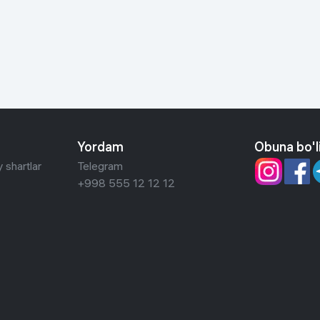
 ko'zoynaklari
lar
Yordam
Obuna bo'l
 shartlar
Telegram
+998 555 12 12 12