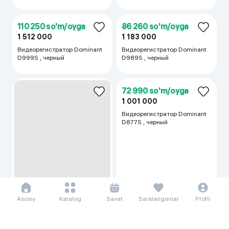
138 469 so'm/oyga
204 094 so'm/oyga
1 899 000
2 799 000
Avtosignalizatsiya Dominant
Avtosignalizatsiya Dominant
D906S, qora
D908S, qora
Asosiy
Katalog
Savat
Saralanganlar
Profil