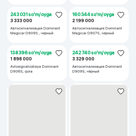
269 500 so'm/oyga
3 696 000
Автосигнализация Dominant
DC908S UZ CAN, черный
245 000 so'm/oyga
326 667 so'm/oyga
3 360 000
4 480 000