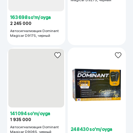
163 698 so'm/oyga
2 245 000
Автосигнализация Dominant
Magicar D917S, черный
141 094 so'm/oyga
1 935 000
Автосигнализация Dominant
248 430 so'm/oyga
Magicar D906S, черный