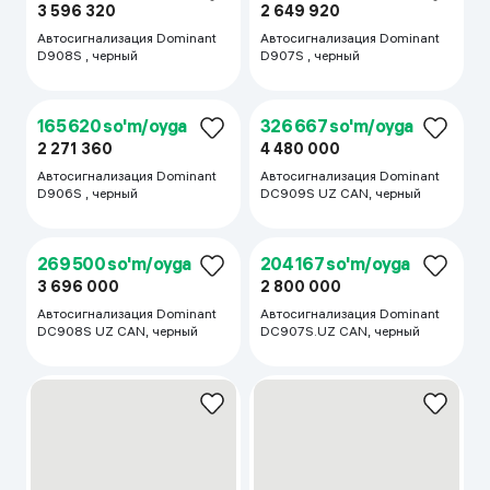
262 232 so'm/oyga
193 223 so'm/oyga
3 596 320
2 649 920
Автосигнализация Dominant
Автосигнализация Dominant
D908S , черный
D907S , черный