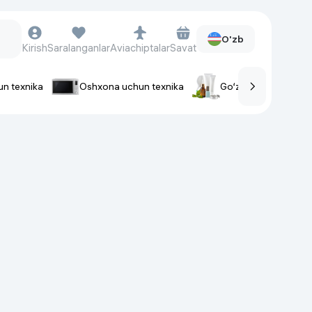
O'zb
Kirish
Saralanganlar
Aviachiptalar
Savat
un texnika
Oshxona uchun texnika
Go‘zallik va parvaris
rlar
Soat va aksessuarlar
Aqlli-soatlar
Qo'l soatlari
Aqlli uzuklar
Fitnes-brasletlar
Soat kamarlari
Foto apparatlari va Video-
kameralar
Fotoapparatlari