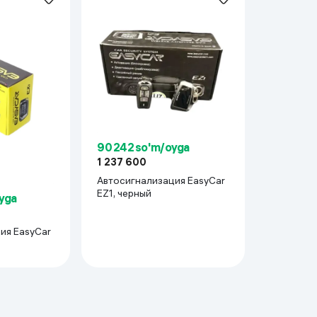
 ko'zoynaklari
lar
90 242 so'm/oyga
1 237 600
Автосигнализация EasyCar
EZ1, черный
oyga
yCar