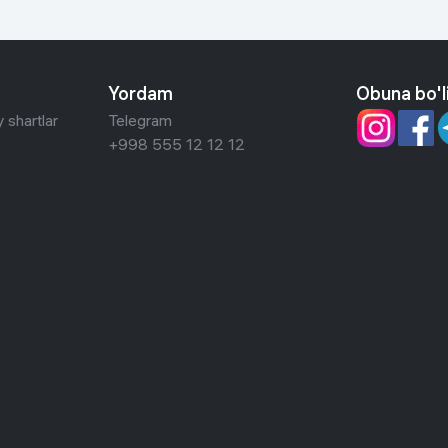
Yordam
Obuna bo'l
 shartlar
Telegram
+998 555 12 12 12