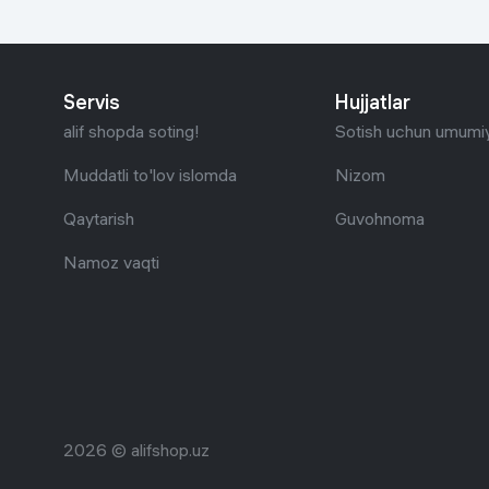
Uy va bog‘
Kanselyariya
Servis
Hujjatlar
alif shopda soting!
Sotish uchun umumiy
Maishiy kimyo
Muddatli to'lov islomda
Nizom
Kitoblar
Qaytarish
Guvohnoma
Kiyim-kechak va Oyoq
Namoz vaqti
kiyimlar
2026 © alifshop.uz