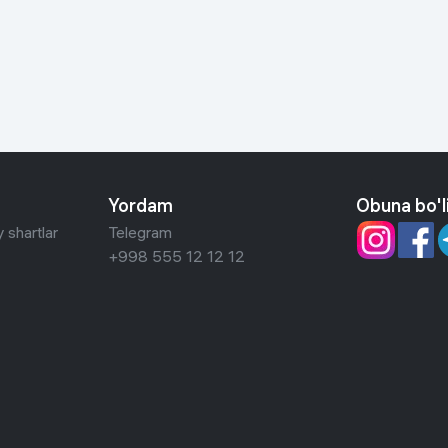
 ko'zoynaklari
lar
Yordam
Obuna bo'l
 shartlar
Telegram
+998 555 12 12 12