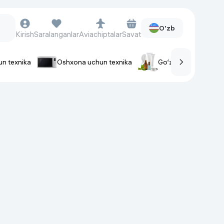
O'zb
Kirish
Saralanganlar
Aviachiptalar
Savat
un texnika
Oshxona uchun texnika
Go‘zallik va parvaris
rlar
Soat va aksessuarlar
Aqlli-soatlar
Qo'l soatlari
Aqlli uzuklar
Fitnes-brasletlar
Soat kamarlari
Foto apparatlari va Video-
kameralar
Fotoapparatlari