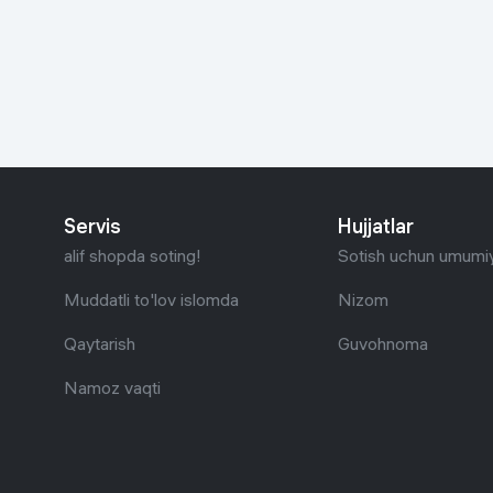
Go‘zallik va parvarish
Virtual haqiqat
Aqlli ko‘zoynak
Aqlli uy
O'yin uchun texnika
Sport tovarlari
Servis
Hujjatlar
Avtotovarlar
alif shopda soting!
Sotish uchun umumiy
Bolalar buyumlari
Muddatli to'lov islomda
Nizom
Qaytarish
Guvohnoma
Qurilish va ta'mirlash
Namoz vaqti
Zargarlik mahsulotlari
Uy uchun tovarlar