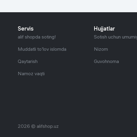
Uy va bog‘
Kanselyariya
Servis
Hujjatlar
alif shopda soting!
Sotish uchun umumiy
Maishiy kimyo
Muddatli to'lov islomda
Nizom
Kitoblar
Qaytarish
Guvohnoma
Kiyim-kechak va Oyoq
Namoz vaqti
kiyimlar
2026 © alifshop.uz