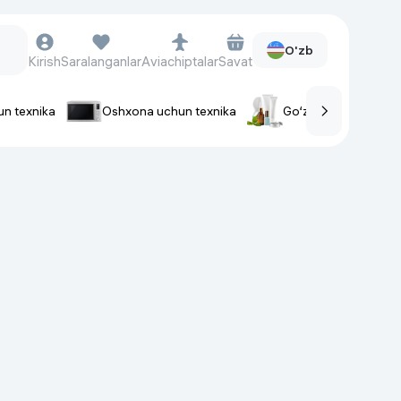
O'zb
Kirish
Saralanganlar
Aviachiptalar
Savat
un texnika
Oshxona uchun texnika
Go‘zallik va parvaris
rlar
Soat va aksessuarlar
Aqlli-soatlar
Qo'l soatlari
Aqlli uzuklar
Fitnes-brasletlar
Soat kamarlari
Foto apparatlari va Video-
kameralar
Fotoapparatlari