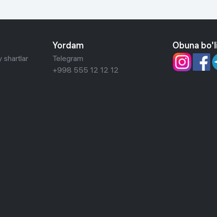
Yordam
Obuna bo'l
 shartlar
Telegram
+998 555 12 12 12