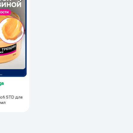
 ko'zoynaklari
lar
ga
rofi STD для
 мл