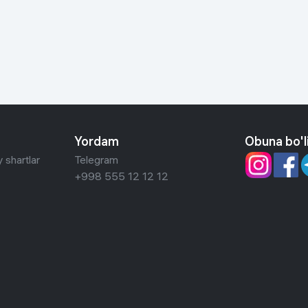
 ko'zoynaklari
lar
Yordam
Obuna bo'l
 shartlar
Telegram
+998 555 12 12 12