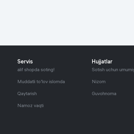
Go‘zallik va parvarish
Virtual haqiqat
Aqlli ko‘zoynak
Aqlli uy
O'yin uchun texnika
Sport tovarlari
Servis
Hujjatlar
Avtotovarlar
alif shopda soting!
Sotish uchun umumiy
Bolalar buyumlari
Muddatli to'lov islomda
Nizom
Qaytarish
Guvohnoma
Qurilish va ta'mirlash
Namoz vaqti
Zargarlik mahsulotlari
Uy uchun tovarlar