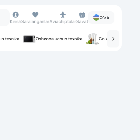
O'zb
Kirish
Saralanganlar
Aviachiptalar
Savat
un texnika
Oshxona uchun texnika
Go‘zallik va parvaris
rlar
Soat va aksessuarlar
Aqlli-soatlar
Qo'l soatlari
Aqlli uzuklar
Fitnes-brasletlar
Soat kamarlari
Foto apparatlari va Video-
kameralar
Fotoapparatlari