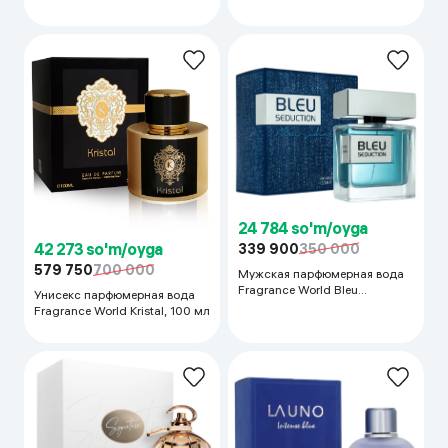
100 мл
100 мл
24 784 so'm/oyga
42 273 so'm/oyga
339 900
350 000
579 750
700 000
Мужская парфюмерная вода
Fragrance World Bleu
Унисекс парфюмерная вода
Seduction, 100 мл
Fragrance World Kristal, 100 мл