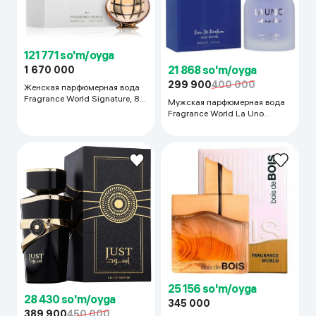
121 771 so'm/oyga
21 868 so'm/oyga
1 670 000
299 900
400 000
Женская парфюмерная вода
Fragrance World Signature, 80
Мужская парфюмерная вода
мл
Fragrance World La Uno
Intense Blue, 100 мл
25 156 so'm/oyga
28 430 so'm/oyga
345 000
389 900
450 000