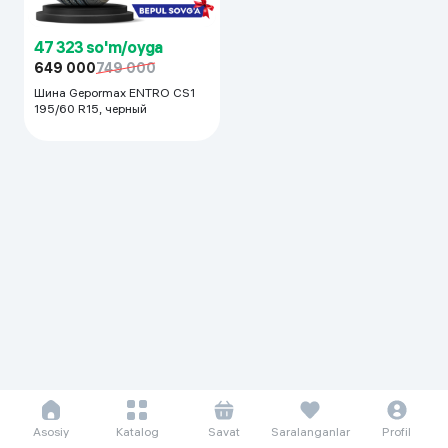
47 323 so'm/oyga
649 000
749 000
Шина Gepormax ENTRO CS1
195/60 R15, черный
Asosiy
Katalog
Savat
Saralanganlar
Profil