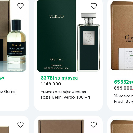
 ko'zoynaklari
lar
ga
83 781 so'm/oyga
65 552 s
1 149 000
899 000
 Gerini
Унисекс парфюмерная
Унисекс 
вода Gerini Verdo, 100 мл
Fresh Ber