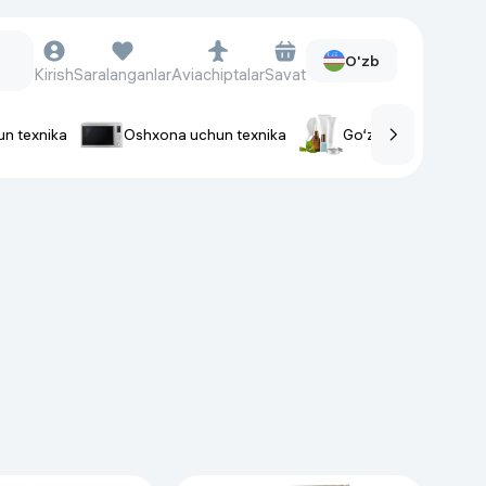
O'zb
Kirish
Saralanganlar
Aviachiptalar
Savat
un texnika
Oshxona uchun texnika
Go‘zallik va parvaris
rlar
Soat va aksessuarlar
Aqlli-soatlar
Qo'l soatlari
Aqlli uzuklar
Fitnes-brasletlar
Soat kamarlari
Foto apparatlari va Video-
kameralar
Fotoapparatlari