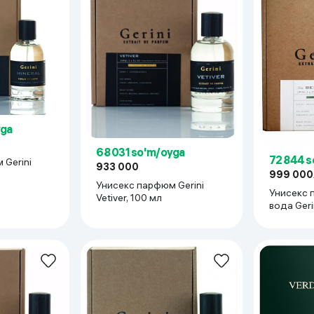
yga
68 031 so'm/oyga
72 844 
 Gerini
933 000
999 000
Унисекс парфюм Gerini
Унисекс 
Vetiver, 100 мл
вода Gerini Fresh