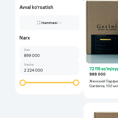
Go‘zallik va parvarish
Virtual haqiqat
Avval ko‘rsatish
Aqlli ko‘zoynak
Aqlli uy
Hammasi
O'yin uchun texnika
Narx
Hammasi
Sport tovarlari
dan
Birinchi qimmat
Avtotovarlar
Birinchi arzon
gacha
72 115 so'm/oy
Bolalar buyumlari
989 000
Женский Парфюм
Qurilish va ta'mirlash
Gardenia, 100 мл
Zargarlik mahsulotlari
Uy uchun tovarlar