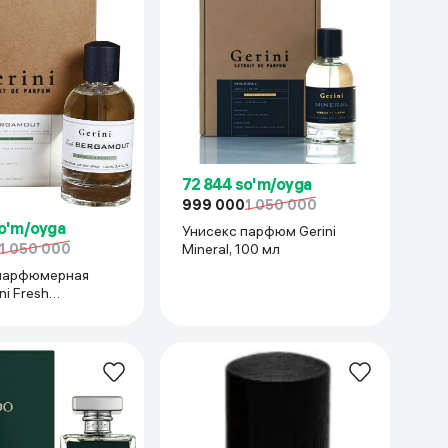
72 844 so'm/oyga
999 000
1 050 000
so'm/oyga
Унисекс парфюм Gerini
1 050 000
Mineral, 100 мл
парфюмерная
Bergamout, 100 мл