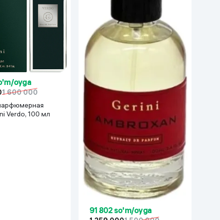
o'm/oyga
0
1 600 000
парфюмерная
ni Verdo, 100 мл
91 802 so'm/oyga