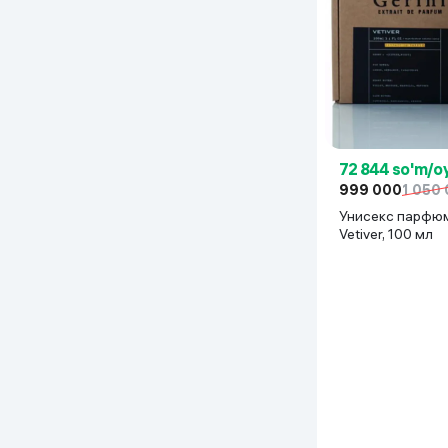
72 844 so'm/o
999 000
1 050
Унисекс парфюм
Vetiver, 100 мл