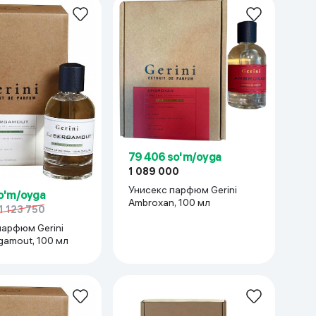
Kameralar
79 406 so'm/oyga
1 089 000
Унисекс парфюм Gerini
o'm/oyga
Ambroxan, 100 мл
1 123 750
парфюм Gerini
gamout, 100 мл