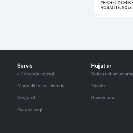
Унисекс парфюм
ROSALITE, 90 м
Servis
Hujjatlar
alif shopda soting!
Sotish uchun umumiy
Muddatli to'lov islomda
Nizom
Qaytarish
Guvohnoma
Namoz vaqti