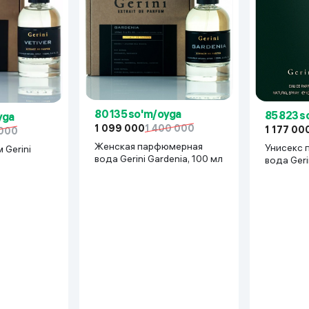
80 135 so'm/oyga
85 823 s
yga
1 099 000
1 400 000
1 177 00
 000
Женская парфюмерная
Унисекс 
 Gerini
вода Gerini Gardenia, 100 мл
вода Geri