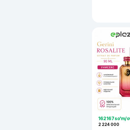
162 167 so'm/
2 224 000