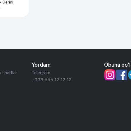
 Gerini
л
Yordam
Obuna bo'l
 shartlar
Telegram
+998 555 12 12 12