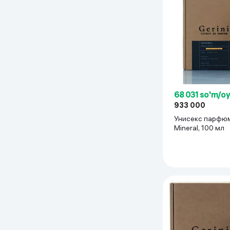
Uy va bog‘
Kanselyariya
Maishiy kimyo
68 031 so'm/o
Kitoblar
933 000
Kiyim-kechak va Oyoq
Унисекс парфюм
kiyimlar
Mineral, 100 мл