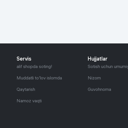
Go‘zallik va parvarish
Virtual haqiqat
Aqlli ko‘zoynak
Aqlli uy
O'yin uchun texnika
Sport tovarlari
Servis
Hujjatlar
Avtotovarlar
alif shopda soting!
Sotish uchun umumiy
Bolalar buyumlari
Muddatli to'lov islomda
Nizom
Qaytarish
Guvohnoma
Qurilish va ta'mirlash
Namoz vaqti
Zargarlik mahsulotlari
Uy uchun tovarlar