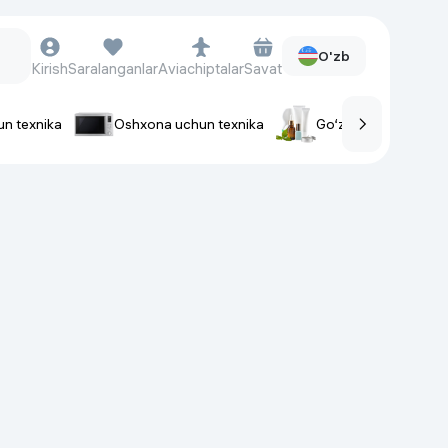
O'zb
Kirish
Saralanganlar
Aviachiptalar
Savat
un texnika
Oshxona uchun texnika
Go‘zallik va parvaris
rlar
Soat va aksessuarlar
Aqlli-soatlar
Qo'l soatlari
Aqlli uzuklar
Fitnes-brasletlar
Soat kamarlari
Foto apparatlari va Video-
kameralar
Fotoapparatlari