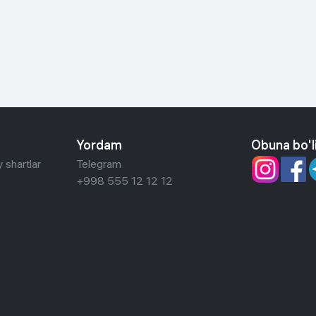
 ko'zoynaklari
lar
Yordam
Obuna bo'l
 shartlar
Telegram
+998 555 12 12 12