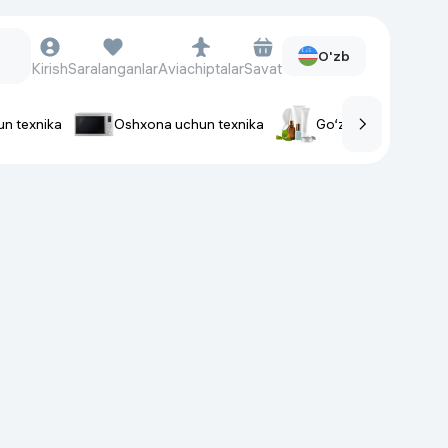
O'zb
Kirish
Saralanganlar
Aviachiptalar
Savat
un texnika
Oshxona uchun texnika
Go‘zallik va parvaris
rlar
Soat va aksessuarlar
Aqlli-soatlar
Qo'l soatlari
Aqlli uzuklar
Fitnes-brasletlar
Soat kamarlari
Foto apparatlari va Video-
kameralar
Fotoapparatlari