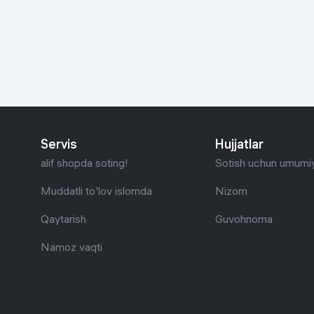
Go‘zallik va parvarish
Virtual haqiqat
Aqlli ko‘zoynak
Aqlli uy
O'yin uchun texnika
Sport tovarlari
Servis
Hujjatlar
Avtotovarlar
alif shopda soting!
Sotish uchun umumiy
Bolalar buyumlari
Muddatli to'lov islomda
Nizom
Qaytarish
Guvohnoma
Qurilish va ta'mirlash
Namoz vaqti
Zargarlik mahsulotlari
Uy uchun tovarlar