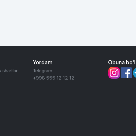
 ko'zoynaklari
lar
Yordam
Obuna bo'l
 shartlar
Telegram
+998 555 12 12 12