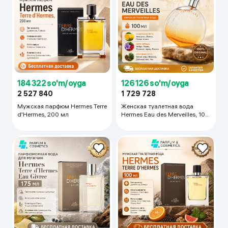
126 126 so'm/oyga
184 322 so'm/oyga
1 729 728
2 527 840
Женская туалетная вода
Мужская парфюм Hermes Terre
Hermes Eau des Merveilles, 100
d'Hermes, 200 мл
мл