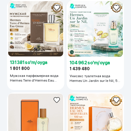
131 381 so'm/oyga
104 962 so'm/oyga
1 801 800
1 439 480
Мужская парфюмерная вода
Унисекс туалетная вода
Hermes Terre d'Hermes Eau
Hermes Un Jardin sur le Nil, 50
Givree, 100 мл
мл