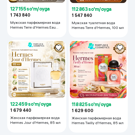
127 155 so'm/oyga
112 863 so'm/oyga
1 743 840
1 547 840
Мужская парфюмерная вода
Мужская туалетная вода
Hermes Terre d'Hermes Eau
Hermes Terre d'Hermes, 100 мл
Givree, 175 мл
122 459 so'm/oyga
118 825 so'm/oyga
1 679 440
1 629 600
Женская парфюмерная вода
Женская парфюмерная вода
Hermes Jour d'Hermes, 85 мл
Hermes Twilly d'Hermes, 85 мл