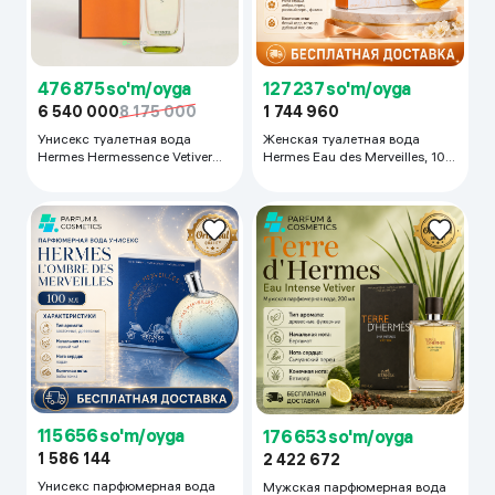
127 237 so'm/oyga
476 875 so'm/oyga
1 744 960
6 540 000
8 175 000
Женская туалетная вода
Унисекс туалетная вода
Hermes Eau des Merveilles, 100
Hermes Hermessence Vetiver
мл
Tonka, 100 мл
115 656 so'm/oyga
176 653 so'm/oyga
1 586 144
2 422 672
Унисекс парфюмерная вода
Мужская парфюмерная вода