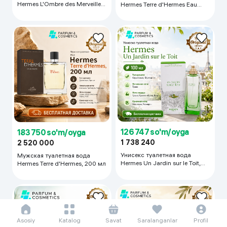
Hermes L'Ombre des Merveilles,
Hermes Terre d'Hermes Eau
100 мл
Intense Vetiver, 200 мл
126 747 so'm/oyga
183 750 so'm/oyga
1 738 240
2 520 000
Унисекс туалетная вода
Мужская туалетная вода
Hermes Un Jardin sur le Toit,
Hermes Terre d'Hermes, 200 мл
100 мл
Asosiy
Katalog
Savat
Saralanganlar
Profil