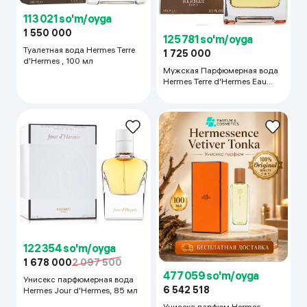
113 021 so'm/oyga
1 550 000
125 781 so'm/oyga
Туалетная вода Hermes Terre
1 725 000
d'Hermes , 100 мл
Мужская Парфюмерная вода
Hermes Terre d'Hermes Eau
Intense Vetiver, 100 мл
122 354 so'm/oyga
1 678 000
2 097 500
477 059 so'm/oyga
Унисекс парфюмерная вода
6 542 518
Hermes Jour d'Hermes, 85 мл
Унисекс парфюм Hermes