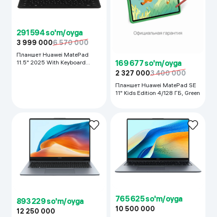
291 594 so'm/oyga
3 999 000
6 570 000
Планшет Huawei MatePad
169 677 so'm/oyga
11.5" 2025 With Keyboard
8/256 GB, Серый Космос
2 327 000
3 400 000
Планшет Huawei MatePad SE
11" Kids Edition 4/128 ГБ, Green
765 625 so'm/oyga
893 229 so'm/oyga
10 500 000
12 250 000