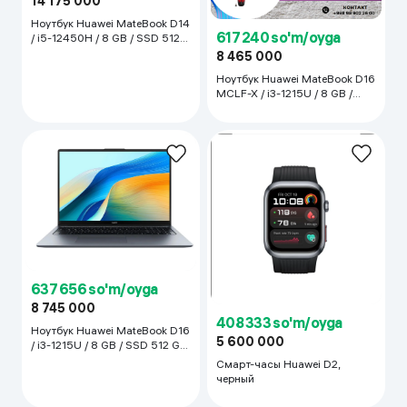
14 175 000
Ноутбук Huawei MateBook D14
617 240 so'm/oyga
/ i5-12450H / 8 GB / SSD 512
GB / 14", темно-серый
8 465 000
Ноутбук Huawei MateBook D16
MCLF-X / i3-1215U / 8 GB /
SSD 512 GB / 16", Arctic Grey
637 656 so'm/oyga
8 745 000
408 333 so'm/oyga
Ноутбук Huawei MateBook D16
5 600 000
/ i3-1215U / 8 GB / SSD 512 GB
/ 16", Storm Grey
Смарт-часы Huawei D2,
черный