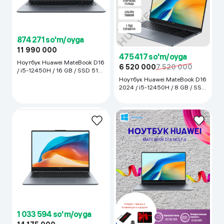
874 271 so'm/oyga
11 990 000
475 417 so'm/oyga
Ноутбук Huawei MateBook D16
6 520 000
7 520 000
/ i5-12450H / 16 GB / SSD 512
GB / 16", Серебристый
Ноутбук Huawei MateBook D16
2024 / i5-12450H / 8 GB / SSD
512 GB / 16", серый
1 033 594 so'm/oyga