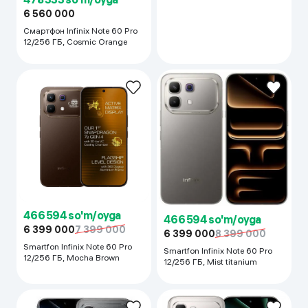
486 354 so'm/oyga
478 333 so'm/oyga
6 670 000
6 560 000
Смартфон Infinix Note 60 Pro
Смартфон Infinix Note 60 Pro
256 ГБ, Mist titanium
12/256 ГБ, Cosmic Orange
466 594 so'm/oyga
466 594 so'm/oyga
6 399 000
7 399 000
6 399 000
8 399 000
Smartfon Infinix Note 60 Pro
Smartfon Infinix Note 60 Pro
12/256 ГБ, Mocha Brown
12/256 ГБ, Mist titanium