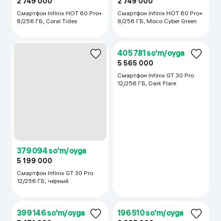
486 354 so'm/oyga
135 917 so'm/oyga
6 670 000
1 864 000
Smartfon Infinix Note 60 Pro
Smartfon Infinix SMART 20
8/256 ГБ, Blue
4/64 ГБ, Kul Rang
200 448 so'm/oyga
2 749 000
Смартфон Infinix HOT 60 Pro+
8/256 ГБ, Sleek Black
196 802 so'm/oyga
2 699 000
3 281 000