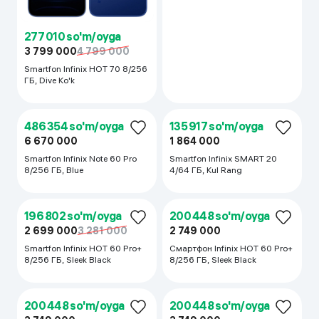
277 010 so'm/oyga
3 799 000
4 799 000
Smartfon Infinix HOT 70 8/256
486 354 so'm/oyga
ГБ, Dive Ko'k
6 670 000
Smartfon Infinix Note 60 Pro
12/256 ГБ, Cosmic Orange