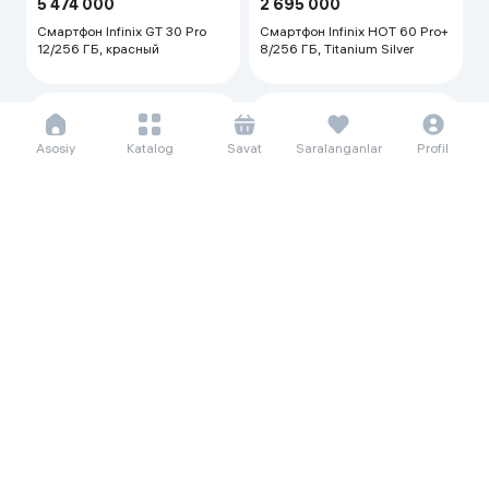
Smartfon Infinix HOT 60 Pro+
8/256 ГБ, Sleek Black
200 448 so'm/oyga
200 448 so'm/oyga
2 749 000
2 749 000
Asosiy
Katalog
Savat
Saralanganlar
Profil
Смартфон Infinix HOT 60 Pro+
Смартфон Infinix HOT 60 Pro+
8/256 ГБ, Coral Tides
8/256 ГБ, Moco Cyber Green
405 781 so'm/oyga
5 565 000
Смартфон Infinix GT 30 Pro
12/256 ГБ, Dark Flare
379 094 so'm/oyga
5 199 000