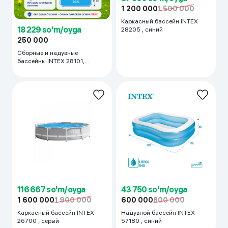
1 200 000
1 500 000
Каркасный бассейн INTEX
18 229 so'm/oyga
28205 , синий
250 000
Сборные и надувные
бассейны INTEX 28101,
голубой
116 667 so'm/oyga
43 750 so'm/oyga
1 600 000
1 900 000
600 000
800 000
Каркасный бассейн INTEX
Надувной бассейн INTEX
26700 , серый
57180 , синий