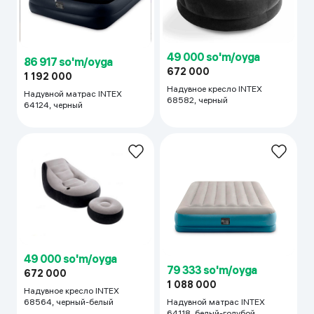
49 000 so'm/oyga
86 917 so'm/oyga
672 000
1 192 000
Надувное кресло INTEX
Надувной матрас INTEX
68582, черный
64124, черный
49 000 so'm/oyga
79 333 so'm/oyga
672 000
1 088 000
Надувное кресло INTEX
68564, черный-белый
Надувной матрас INTEX
64118, белый-голубой