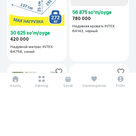
56 875 so'm/oyga
780 000
Надувная кровать INTEX
64143, черный
30 625 so'm/oyga
420 000
Надувной матрас INTEX
64758, синий
Asosiy
Katalog
Savat
Saralanganlar
Profil
41 927 so'm/oyga
575 000