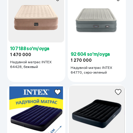
107 188 so'm/oyga
92 604 so'm/oyga
1 470 000
1 270 000
Надувной матрас INTEX
64428, бежевый
Надувной матрас INTEX
64770, серо-зеленый