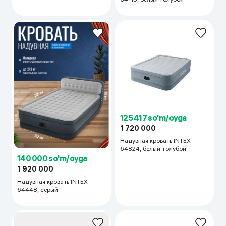
125 417 so'm/oyga
1 720 000
Надувная кровать INTEX
64824, белый-голубой
140 000 so'm/oyga
1 920 000
Надувная кровать INTEX
64448, серый